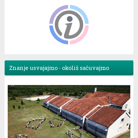
Znanje usvajajmo - okoliš sačuvajmo