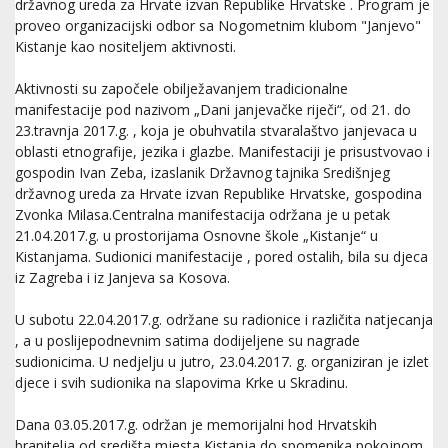
državnog ureda za Hrvate izvan Republike Hrvatske . Program je
proveo organizacijski odbor sa Nogometnim klubom "Janjevo"
Kistanje kao nositeljem aktivnosti.
Aktivnosti su započele obilježavanjem tradicionalne
manifestacije pod nazivom „Dani janjevačke riječi“, od 21. do
23.travnja 2017.g. , koja je obuhvatila stvaralaštvo janjevaca u
oblasti etnografije, jezika i glazbe. Manifestaciji je prisustvovao i
gospodin Ivan Zeba, izaslanik Državnog tajnika Središnjeg
državnog ureda za Hrvate izvan Republike Hrvatske, gospodina
Zvonka Milasa.Centralna manifestacija održana je u petak
21.04.2017.g. u prostorijama Osnovne škole „Kistanje“ u
Kistanjama. Sudionici manifestacije , pored ostalih, bila su djeca
iz Zagreba i iz Janjeva sa Kosova.
U subotu 22.04.2017.g. održane su radionice i različita natjecanja
, a u poslijepodnevnim satima dodijeljene su nagrade
sudionicima. U nedjelju u jutro, 23.04.2017. g. organiziran je izlet
djece i svih sudionika na slapovima Krke u Skradinu.
Dana 03.05.2017.g. održan je memorijalni hod Hrvatskih
branitelja od središta mjesta Kistanja do spomenika pokojnom