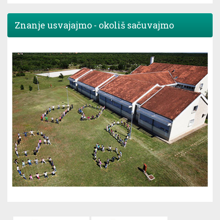
Znanje usvajajmo - okoliš sačuvajmo