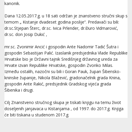
kanonik.
Dana 12.05.2017.g. u 18 sati održan je znanstveno stručni skup s
temom „ Kistanje dvadeset godina poslije“. Predavači su bili:
dr.sc.Stjepan Šterc, dr.sc. Ivica Prlender, dr.Đuro Vidmarović,
dr.sc. don Josip Dukić ,
mr.sc. Zvonimir Ancić i gospodin Ante Nadomir Tadić Šutra i
gospodin Sebastijan Palić. Izaslanik predsjednika Vlade Republike
Hrvatske bio je Državni tajnik Središnjeg državnog ureda za
Hrvate izvan Republike Hrvatske, gospodin Zvonko Milas.
Između ostalih, nazočni su bili i Goran Pauk, župan Šibensko-
kninske županije, Nikola Blažević, gradonačelnik grada Knina,
gospodin Ante Rakić, predsjednik Gradskog vijeća grada
Šibenika i drugi.
Cilj Znanstveno stručnog skupa je tiskati knjigu na temu život
doseljenih janjavaca u Kistanjama , od 1997. do 2017.g. Knjiga
će biti tiskana u studenom 2017.g.