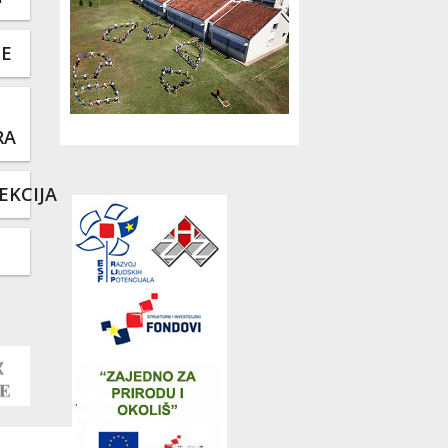
TE
RA
EKCIJA