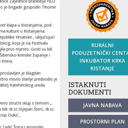
ednice Zajednice branitelja HDZ
io je brigadir gospodin Tihomir
sret klapa u Kistanjama, pod
oma kulture u Kistanjama.
epublike Hrvatske , uključujući
skog, koja je na Festivalu
RURALNI
la prvo mjesto. Gosti su bili
PODUZETNIČKI CENT
Šibensko-kninske županije i
INKUBATOR KRKA
 Knina.
KISTANJE
proslavljen je blagdan
dišno misno slavlje predvodio je
ISTAKNUTI
oditelj Katehetskog ureda
DOKUMENTI
tveno stručni skup s temom „
JAVNA NABAVA
ili: dr.sc.Stjepan Šterc, dr.sc.
osip Dukić ,
PROSTORNI PLAN
 Tadić Šutra i gospodin