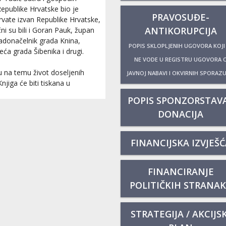
Republike Hrvatske bio je
PRAVOSUĐE-
rvate izvan Republike Hrvatske,
ANTIKORUPCIJA
i su bili i Goran Pauk, župan
radonačelnik grada Knina,
POPIS SKLOPLJENIH UGOVORA KOJI
ća grada Šibenika i drugi.
NE VODE U REGISTRU UGOVORA 
gu na temu život doseljenih
JAVNOJ NABAVI I OKVIRNIH SPORAZ
jiga će biti tiskana u
POPIS SPONZORSTAVA
DONACIJA
FINANCIJSKA IZVJEŠĆ
FINANCIRANJE
POLITIČKIH STRANA
STRATEGIJA / AKCIJSK