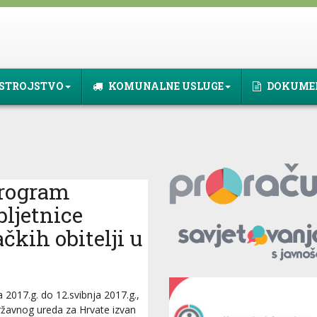
STROJSTVO
KOMUNALNE USLUGE
DOKUME
program
bljetnice
čkih obitelji u
 2017.g. do 12.svibnja 2017.g.,
državnog ureda za Hrvate izvan