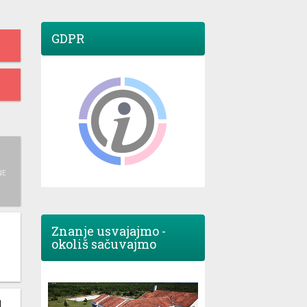
GDPR
NE
Znanje usvajajmo -
okoliš sačuvajmo
M