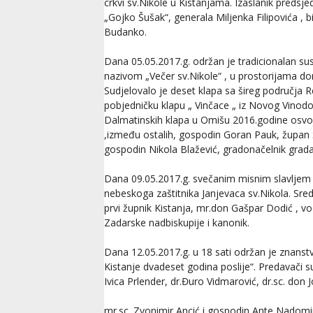
crkvi sv.Nikole u Kistanjama. Izaslanik predsj
„Gojko Šušak“, generala Miljenka Filipovića , b
Budanko.
Dana 05.05.2017.g. održan je tradicionalan su
nazivom „Večer sv.Nikole“ , u prostorijama d
Sudjelovalo je deset klapa sa šireg područja R
pobjedničku klapu „ Vinčace „ iz Novog Vinodol
Dalmatinskih klapa u Omišu 2016.godine osvoji
,između ostalih, gospodin Goran Pauk, župan 
gospodin Nikola Blažević, gradonačelnik grada
Dana 09.05.2017.g. svečanim misnim slavljem 
nebeskoga zaštitnika Janjevaca sv.Nikola. Sre
prvi župnik Kistanja, mr.don Gašpar Dodić , v
Zadarske nadbiskupije i kanonik.
Dana 12.05.2017.g. u 18 sati održan je znans
Kistanje dvadeset godina poslije“. Predavači su b
Ivica Prlender, dr.Đuro Vidmarović, dr.sc. don J
mr.sc. Zvonimir Ancić i gospodin Ante Nadomir