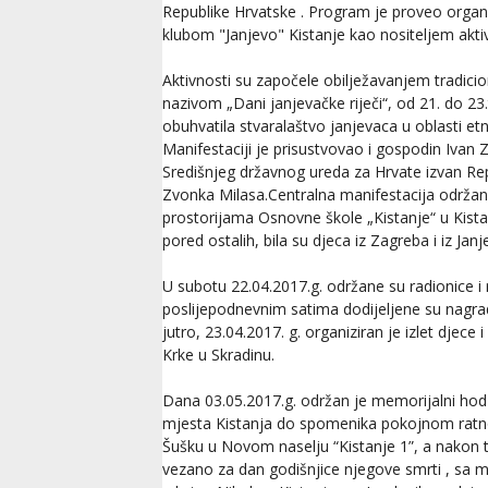
Republike Hrvatske . Program je proveo orga
klubom "Janjevo" Kistanje kao nositeljem aktiv
Aktivnosti su započele obilježavanjem tradici
nazivom „Dani janjevačke riječi“, od 21. do 23.
obuhvatila stvaralaštvo janjevaca u oblasti etno
Manifestaciji je prisustvovao i gospodin Ivan 
Središnjeg državnog ureda za Hrvate izvan Re
Zvonka Milasa.Centralna manifestacija održana
prostorijama Osnovne škole „Kistanje“ u Kista
pored ostalih, bila su djeca iz Zagreba i iz Ja
U subotu 22.04.2017.g. održane su radionice i r
poslijepodnevnim satima dodijeljene su nagra
jutro, 23.04.2017. g. organiziran je izlet djece
Krke u Skradinu.
Dana 03.05.2017.g. održan je memorijalni hod 
mjesta Kistanja do spomenika pokojnom ratn
Šušku u Novom naselju “Kistanje 1”, a nakon 
vezano za dan godišnjice njegove smrti , sa 