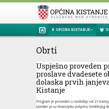
OPĆINA KISTANJE
U
Obrti
Uspješno proveden 
proslave dvadesete o
dolaska prvih janjeva
Kistanje
Program je proveden u razdoblju od 21.travnja
izveden je uz financijsku potporu Središnjeg 