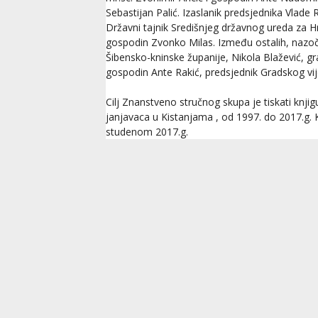
Sebastijan Palić. Izaslanik predsjednika Vlade 
Državni tajnik Središnjeg državnog ureda za H
gospodin Zvonko Milas. Između ostalih, nazočn
Šibensko-kninske županije, Nikola Blažević, g
gospodin Ante Rakić, predsjednik Gradskog vije
Cilj Znanstveno stručnog skupa je tiskati knji
janjavaca u Kistanjama , od 1997. do 2017.g. Kn
studenom 2017.g.