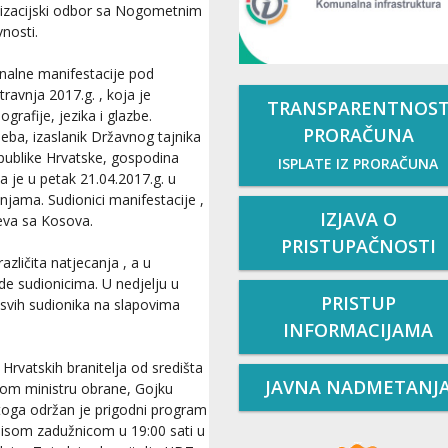
nizacijski odbor sa Nogometnim
nosti.
onalne manifestacije pod
travnja 2017.g. , koja je
TRANSPARENTNOS
grafije, jezika i glazbe.
PRORAČUNA
Zeba, izaslanik Državnog tajnika
publike Hrvatske, gospodina
ISPLATE IZ PRORAČUNA
 je u petak 21.04.2017.g. u
njama. Sudionici manifestacije ,
IZJAVA O
njeva sa Kosova.
PRISTUPAČNOSTI
azličita natjecanja , a u
de sudionicima. U nedjelju u
PRISTUP
 i svih sudionika na slapovima
INFORMACIJAMA
Hrvatskih branitelja od središta
JAVNA NADMETANJ
om ministru obrane, Gojku
toga održan je prigodni program
misom zadužnicom u 19:00 sati u