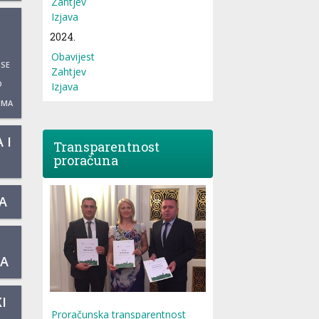
Zahtjev
Izjava
2024.
Obavijest
 SE
Zahtjev
O
Izjava
UMA
 I
Transparentnost
proračuna
A
KA
I
Proračunska transparentnost