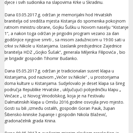
djece i svih sudionika na slapovima Krke u Skradinu.
Dana 03.05.2017.g. održan je memorijalni hod Hrvatskih
branitelja od središta mjesta Kistanja do spomenika pokojnom
ratnom ministru obrane, Gojku Šušku u Novom naselju “Kistanje
1”, a nakon toga održan je prigodni program vezano za dan
godišnjice njegove smrti , sa misom zadužnicom u 19:00 sati u
crkvi sv.Nikole u Kistanjama. Izaslanik predsjednice Zajednice
branitelja HDZ „Gojko Šušak“, generala Miljenka Filipovića , bio
je brigadir gospodin Tihomir Budanko.
Dana 05.05.2017.g. održan je tradicionalan susret klapa u
Kistanjama, pod nazivom „Večer sv.Nikole“ , u prostorijama
doma kulture u Kistanjama. Sudjelovalo je deset klapa sa šireg
područja Republike Hrvatske , uključujući pobjedničku klapu „
Vinčace „ iz Novog Vinodolskog, koja je na Festivalu
Dalmatinskih klapa u Omišu 2016.godine osvojila prvo mjesto.
Gosti su bili ,između ostalih, gospodin Goran Pauk, župan
Šibensko-kninske županije i gospodin Nikola Blažević,
gradonačelnik grada Knina.