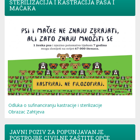
STERILIZACIJA I KASTRACIJA PASA I
MAČAKA
Odluka o sufinanciranju kastracije i sterilizacije
Obrazac Zahtjeva
JAVNI POZIV ZA POPUNJAVANJE
POSTROJBE CIVILNE ZAŠTITE OPĆE