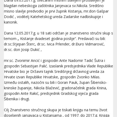
Dana 09.05.2017.g. svečanim misnim slavljem proslavljen je
blagdan nebeskoga zaštitnika Janjevaca sv.Nikola. Središno
misno slavlje predvodio je prvi župnik Kistanja, mr.don Gašpar
Dodić , voditelj Katehetskog ureda Zadarske nadbiskupije i
kanonik.
Dana 12.05.2017.g. u 18 sati održan je znanstveno stručni skup s
temom „ Kistanje dvadeset godina poslije“. Predavači su bili:
dr.sc.Stjepan Šterc, dr.sc. Ivica Prlender, dr.Đuro Vidmarović,
dr.sc. don Josip Dukić ,
mr.sc. Zvonimir Ancić i gospodin Ante Nadomir Tadić Šutra i
gospodin Sebastijan Palić. Izaslanik predsjednika Vlade Republike
Hrvatske bio je Državni tajnik Središnjeg državnog ureda za
Hrvate izvan Republike Hrvatske, gospodin Zvonko Milas.
Između ostalih, nazočni su bili i Goran Pauk, župan Šibensko-
kninske županije, Nikola Blažević, gradonačelnik grada Knina,
gospodin Ante Rakić, predsjednik Gradskog vijeća grada
Šibenika i drugi.
Cilj Znanstveno stručnog skupa je tiskati knjigu na temu život
doseljenih janjavaca u Kistanjama , od 1997. do 2017.g. Knjiga