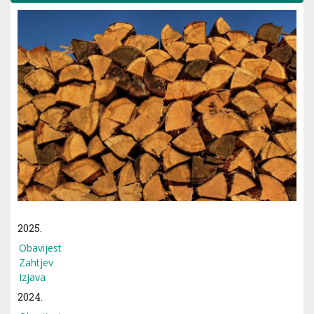
2025.
Obavijest
Zahtjev
Izjava
2024.