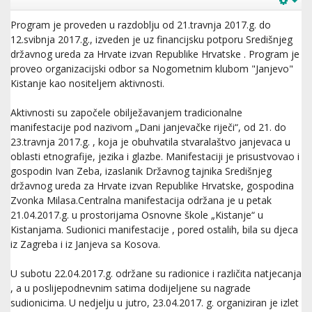
Program je proveden u razdoblju od 21.travnja 2017.g. do
12.svibnja 2017.g., izveden je uz financijsku potporu Središnjeg
državnog ureda za Hrvate izvan Republike Hrvatske . Program je
proveo organizacijski odbor sa Nogometnim klubom "Janjevo"
Kistanje kao nositeljem aktivnosti.
Aktivnosti su započele obilježavanjem tradicionalne
manifestacije pod nazivom „Dani janjevačke riječi“, od 21. do
23.travnja 2017.g. , koja je obuhvatila stvaralaštvo janjevaca u
oblasti etnografije, jezika i glazbe. Manifestaciji je prisustvovao i
gospodin Ivan Zeba, izaslanik Državnog tajnika Središnjeg
državnog ureda za Hrvate izvan Republike Hrvatske, gospodina
Zvonka Milasa.Centralna manifestacija održana je u petak
21.04.2017.g. u prostorijama Osnovne škole „Kistanje“ u
Kistanjama. Sudionici manifestacije , pored ostalih, bila su djeca
iz Zagreba i iz Janjeva sa Kosova.
U subotu 22.04.2017.g. održane su radionice i različita natjecanja
, a u poslijepodnevnim satima dodijeljene su nagrade
sudionicima. U nedjelju u jutro, 23.04.2017. g. organiziran je izlet