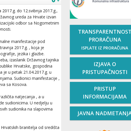
 2017.g. do 12.svibnja 2017.g.,
državnog ureda za Hrvate izvan
nizacijski odbor sa Nogometnim
nosti.
TRANSPARENTNOS
PRORAČUNA
onalne manifestacije pod
travnja 2017.g. , koja je
ISPLATE IZ PRORAČUNA
grafije, jezika i glazbe.
Zeba, izaslanik Državnog tajnika
IZJAVA O
publike Hrvatske, gospodina
PRISTUPAČNOSTI
 je u petak 21.04.2017.g. u
njama. Sudionici manifestacije ,
njeva sa Kosova.
PRISTUP
INFORMACIJAMA
azličita natjecanja , a u
de sudionicima. U nedjelju u
 i svih sudionika na slapovima
JAVNA NADMETANJ
Hrvatskih branitelja od središta