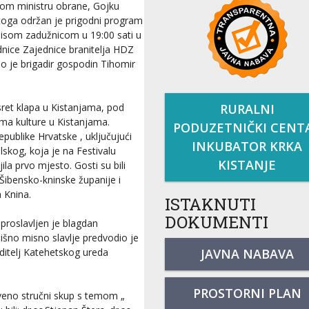
om ministru obrane, Gojku
toga održan je prigodni program
misom zadužnicom u 19:00 sati u
ednice Zajednice branitelja HDZ
io je brigadir gospodin Tihomir
RURALNI
sret klapa u Kistanjama, pod
oma kulture u Kistanjama.
PODUZETNIČKI CENT
epublike Hrvatske , uključujući
INKUBATOR KRKA
skog, koja je na Festivalu
KISTANJE
la prvo mjesto. Gosti su bili
Šibensko-kninske županije i
 Knina.
ISTAKNUTI
DOKUMENTI
proslavljen je blagdan
dišno misno slavlje predvodio je
JAVNA NABAVA
oditelj Katehetskog ureda
PROSTORNI PLAN
tveno stručni skup s temom „