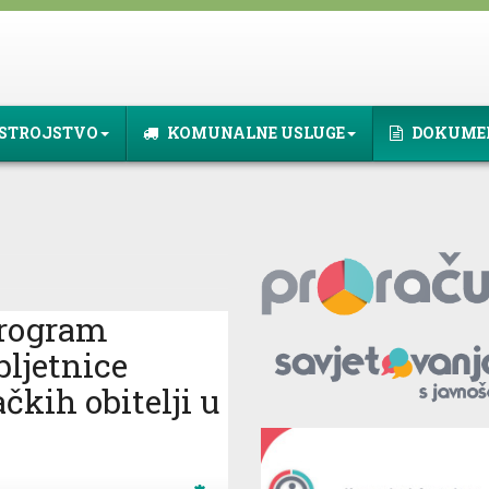
STROJSTVO
KOMUNALNE USLUGE
DOKUME
program
bljetnice
čkih obitelji u