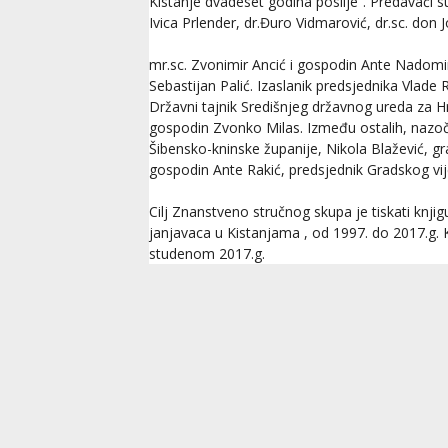
Kistanje dvadeset godina poslije“. Predavači su b
Ivica Prlender, dr.Đuro Vidmarović, dr.sc. don J
mr.sc. Zvonimir Ancić i gospodin Ante Nadomir
Sebastijan Palić. Izaslanik predsjednika Vlade 
Državni tajnik Središnjeg državnog ureda za H
gospodin Zvonko Milas. Između ostalih, nazočn
Šibensko-kninske županije, Nikola Blažević, g
gospodin Ante Rakić, predsjednik Gradskog vije
Cilj Znanstveno stručnog skupa je tiskati knji
janjavaca u Kistanjama , od 1997. do 2017.g. Kn
studenom 2017.g.