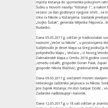
mjesta Kistanja do spomenika pokojnom ratn
Šušku u Novom naselju “Kistanje 1”, a nakon 
vezano za dan godišnjice njegove smrti , sa 
crkvi sv.Nikole u Kistanjama. Izaslanik predsj
„Gojko Šušak“, generala Miljenka Filipovića , b
Budanko.
Dana 05.05.2017.g. održan je tradicionalan su
nazivom „Večer sv.Nikole“ , u prostorijama d
Sudjelovalo je deset klapa sa šireg područja R
pobjedničku klapu „ Vinčace „ iz Novog Vinodol
Dalmatinskih klapa u Omišu 2016.godine osvoji
,između ostalih, gospodin Goran Pauk, župan 
gospodin Nikola Blažević, gradonačelnik grada
Dana 09.05.2017.g. svečanim misnim slavljem 
nebeskoga zaštitnika Janjevaca sv.Nikola. Sre
prvi župnik Kistanja, mr.don Gašpar Dodić , v
Zadarske nadbiskupije i kanonik.
Dana 12.05.2017.g. u 18 sati održan je znans