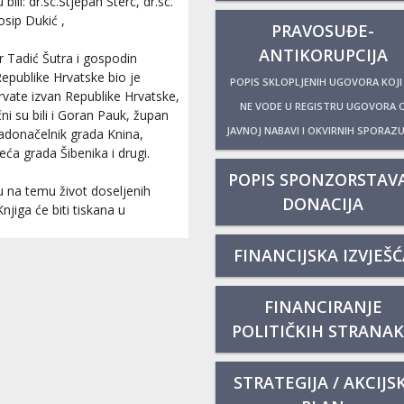
ili: dr.sc.Stjepan Šterc, dr.sc.
osip Dukić ,
PRAVOSUĐE-
ANTIKORUPCIJA
 Tadić Šutra i gospodin
Republike Hrvatske bio je
POPIS SKLOPLJENIH UGOVORA KOJI
rvate izvan Republike Hrvatske,
NE VODE U REGISTRU UGOVORA 
i su bili i Goran Pauk, župan
JAVNOJ NABAVI I OKVIRNIH SPORAZ
radonačelnik grada Knina,
ća grada Šibenika i drugi.
POPIS SPONZORSTAVA
gu na temu život doseljenih
DONACIJA
jiga će biti tiskana u
FINANCIJSKA IZVJEŠĆ
FINANCIRANJE
POLITIČKIH STRANA
STRATEGIJA / AKCIJSK