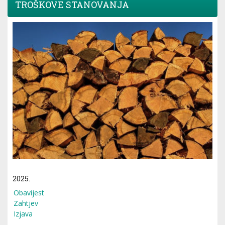
TROŠKOVE STANOVANJA
2025.
Obavijest
Zahtjev
Izjava