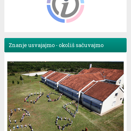
Znanje usvajajmo - okoliš sačuvajmo