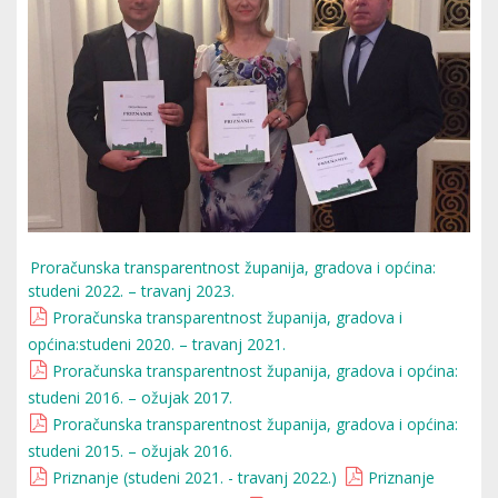
Proračunska transparentnost županija, gradova i općina:
studeni 2022. – travanj 2023.
Proračunska transparentnost županija, gradova i
općina:studeni 2020. – travanj 2021.
Proračunska transparentnost županija, gradova i općina:
studeni 2016. – ožujak 2017.
Proračunska transparentnost županija, gradova i općina:
studeni 2015. – ožujak 2016.
Priznanje (studeni 2021. - travanj 2022.)
Priznanje