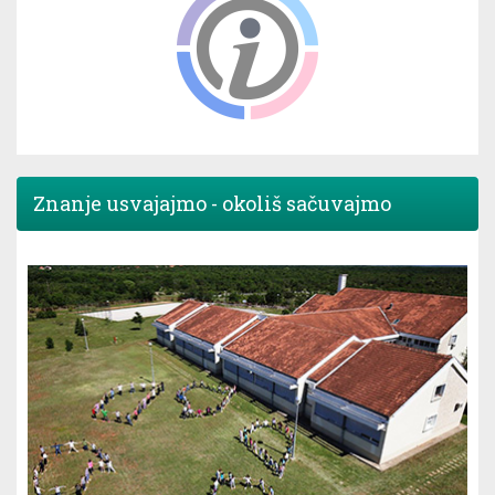
Znanje usvajajmo - okoliš sačuvajmo