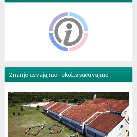
Znanje usvajajmo - okoliš sačuvajmo