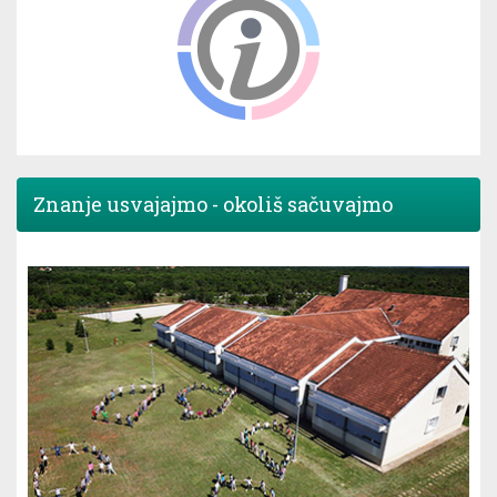
Znanje usvajajmo - okoliš sačuvajmo