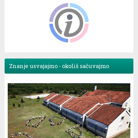
Znanje usvajajmo - okoliš sačuvajmo