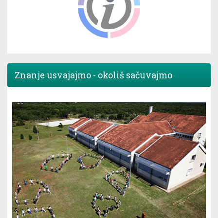
Znanje usvajajmo - okoliš sačuvajmo