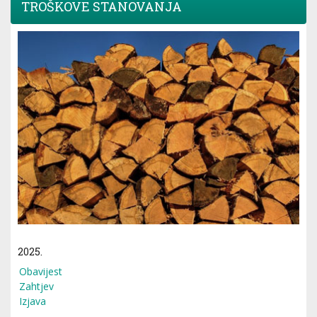
TROŠKOVE STANOVANJA
2025.
Obavijest
Zahtjev
Izjava