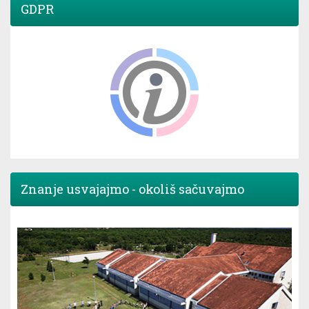
GDPR
Znanje usvajajmo - okoliš sačuvajmo