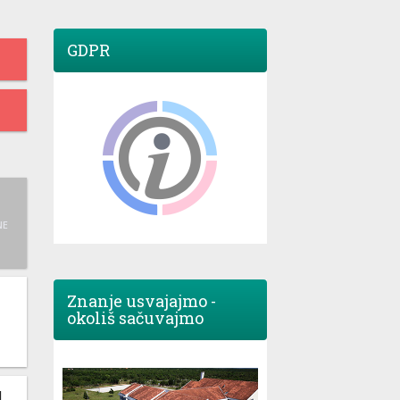
GDPR
NE
Znanje usvajajmo -
okoliš sačuvajmo
M