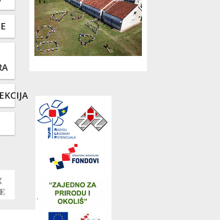
TE
RA
EKCIJA