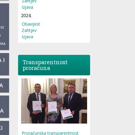
Zahtjev
Izjava
2024.
Obavijest
 SE
Zahtjev
O
Izjava
UMA
 I
Transparentnost
proračuna
A
KA
I
Proračunska transparentnost