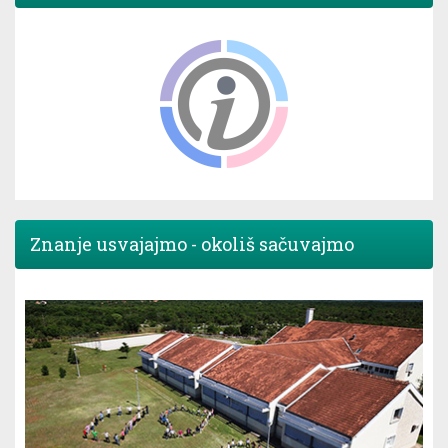
Znanje usvajajmo - okoliš sačuvajmo