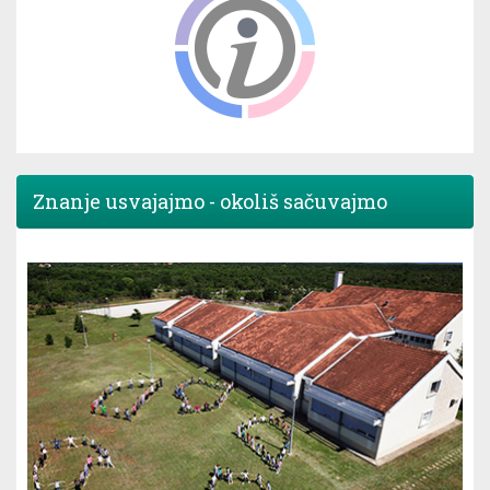
Znanje usvajajmo - okoliš sačuvajmo