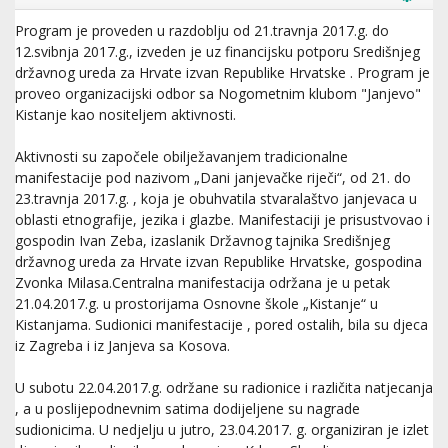
Program je proveden u razdoblju od 21.travnja 2017.g. do
12.svibnja 2017.g., izveden je uz financijsku potporu Središnjeg
državnog ureda za Hrvate izvan Republike Hrvatske . Program je
proveo organizacijski odbor sa Nogometnim klubom "Janjevo"
Kistanje kao nositeljem aktivnosti.
Aktivnosti su započele obilježavanjem tradicionalne
manifestacije pod nazivom „Dani janjevačke riječi“, od 21. do
23.travnja 2017.g. , koja je obuhvatila stvaralaštvo janjevaca u
oblasti etnografije, jezika i glazbe. Manifestaciji je prisustvovao i
gospodin Ivan Zeba, izaslanik Državnog tajnika Središnjeg
državnog ureda za Hrvate izvan Republike Hrvatske, gospodina
Zvonka Milasa.Centralna manifestacija održana je u petak
21.04.2017.g. u prostorijama Osnovne škole „Kistanje“ u
Kistanjama. Sudionici manifestacije , pored ostalih, bila su djeca
iz Zagreba i iz Janjeva sa Kosova.
U subotu 22.04.2017.g. održane su radionice i različita natjecanja
, a u poslijepodnevnim satima dodijeljene su nagrade
sudionicima. U nedjelju u jutro, 23.04.2017. g. organiziran je izlet