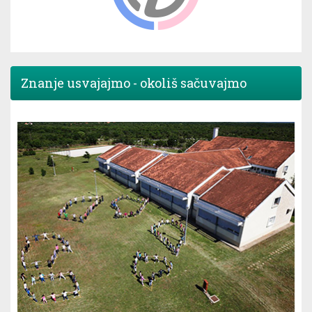
Znanje usvajajmo - okoliš sačuvajmo