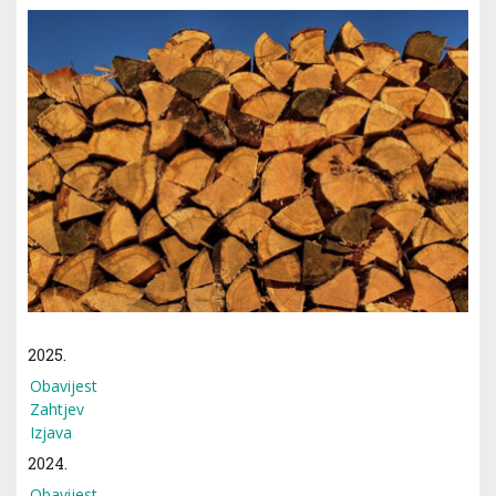
2025.
Obavijest
Zahtjev
Izjava
2024.
Obavijest