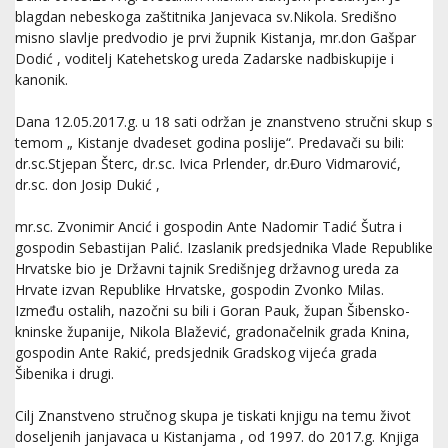
blagdan nebeskoga zaštitnika Janjevaca sv.Nikola. Središno
misno slavlje predvodio je prvi župnik Kistanja, mr.don Gašpar
Dodić , voditelj Katehetskog ureda Zadarske nadbiskupije i
kanonik.
Dana 12.05.2017.g. u 18 sati održan je znanstveno stručni skup s
temom „ Kistanje dvadeset godina poslije“. Predavači su bili:
dr.sc.Stjepan Šterc, dr.sc. Ivica Prlender, dr.Đuro Vidmarović,
dr.sc. don Josip Dukić ,
mr.sc. Zvonimir Ancić i gospodin Ante Nadomir Tadić Šutra i
gospodin Sebastijan Palić. Izaslanik predsjednika Vlade Republike
Hrvatske bio je Državni tajnik Središnjeg državnog ureda za
Hrvate izvan Republike Hrvatske, gospodin Zvonko Milas.
Između ostalih, nazočni su bili i Goran Pauk, župan Šibensko-
kninske županije, Nikola Blažević, gradonačelnik grada Knina,
gospodin Ante Rakić, predsjednik Gradskog vijeća grada
Šibenika i drugi.
Cilj Znanstveno stručnog skupa je tiskati knjigu na temu život
doseljenih janjavaca u Kistanjama , od 1997. do 2017.g. Knjiga