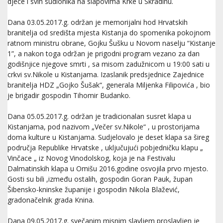
djece i svih sudionika na slapovima Krke u Skradinu.
Dana 03.05.2017.g. održan je memorijalni hod Hrvatskih
branitelja od središta mjesta Kistanja do spomenika pokojnom
ratnom ministru obrane, Gojku Šušku u Novom naselju “Kistanje
1”, a nakon toga održan je prigodni program vezano za dan
godišnjice njegove smrti , sa misom zadužnicom u 19:00 sati u
crkvi sv.Nikole u Kistanjama. Izaslanik predsjednice Zajednice
branitelja HDZ „Gojko Šušak“, generala Miljenka Filipovića , bio
je brigadir gospodin Tihomir Budanko.
Dana 05.05.2017.g. održan je tradicionalan susret klapa u
Kistanjama, pod nazivom „Večer sv.Nikole“ , u prostorijama
doma kulture u Kistanjama. Sudjelovalo je deset klapa sa šireg
područja Republike Hrvatske , uključujući pobjedničku klapu „
Vinčace „ iz Novog Vinodolskog, koja je na Festivalu
Dalmatinskih klapa u Omišu 2016.godine osvojila prvo mjesto.
Gosti su bili ,između ostalih, gospodin Goran Pauk, župan
Šibensko-kninske županije i gospodin Nikola Blažević,
gradonačelnik grada Knina.
Dana 09.05.2017.g. svečanim misnim slavljem proslavljen je