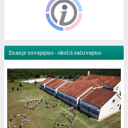
Znanje usvajajmo - okoliš sačuvajmo