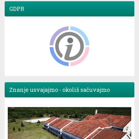
GDPR
Znanje usvajajmo - okoliš sačuvajmo