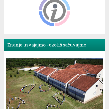
Znanje usvajajmo - okoliš sačuvajmo