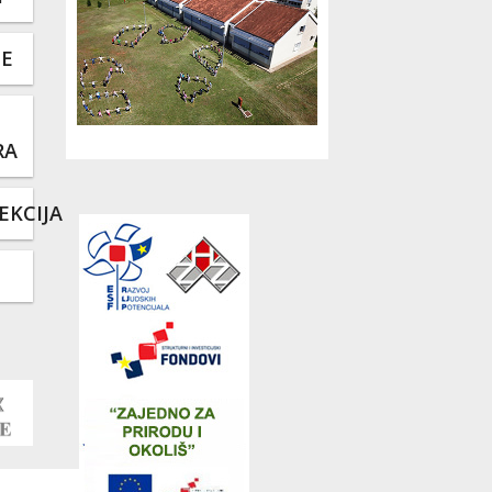
TE
RA
EKCIJA