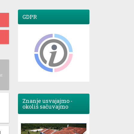
GDPR
NE
Znanje usvajajmo -
okoliš sačuvajmo
M