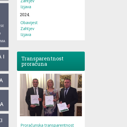
Zahtjev
Izjava
2024.
Obavijest
 SE
Zahtjev
O
Izjava
UMA
 I
Transparentnost
proračuna
A
KA
I
Proračunska transparentnost