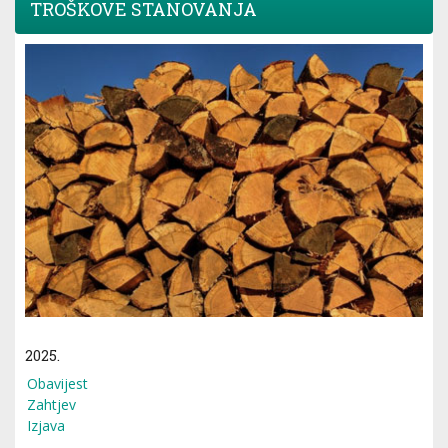
TROŠKOVE STANOVANJA
2025.
Obavijest
Zahtjev
Izjava