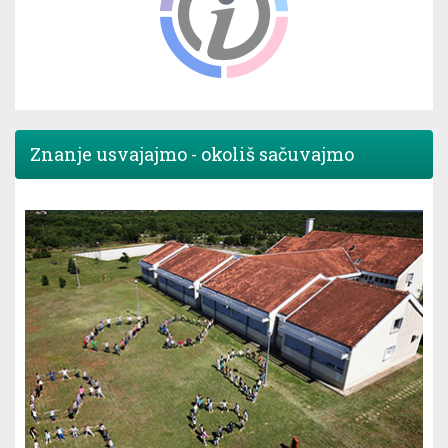
Znanje usvajajmo - okoliš sačuvajmo