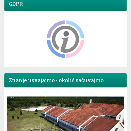
GDPR
Znanje usvajajmo - okoliš sačuvajmo