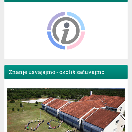
Znanje usvajajmo - okoliš sačuvajmo