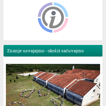
Znanje usvajajmo - okoliš sačuvajmo