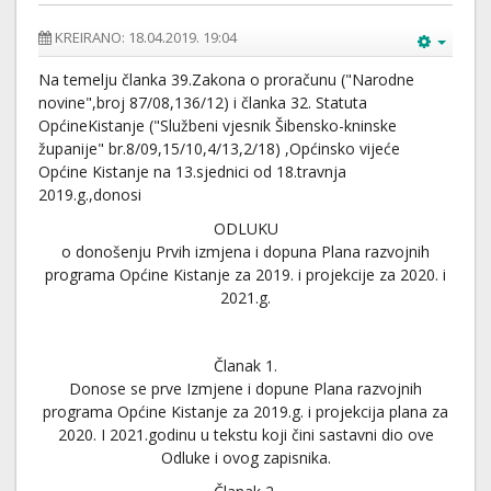
KREIRANO: 18.04.2019. 19:04
Na temelju članka 39.Zakona o proračunu ("Narodne
novine",broj 87/08,136/12) i članka 32. Statuta
OpćineKistanje ("Službeni vjesnik Šibensko-kninske
županije" br.8/09,15/10,4/13,2/18) ,Općinsko vijeće
Općine Kistanje na 13.sjednici od 18.travnja
2019.g.,donosi
ODLUKU
o donošenju Prvih izmjena i dopuna Plana razvojnih
programa Općine Kistanje za 2019. i projekcije za 2020. i
2021.g.
Članak 1.
Donose se prve Izmjene i dopune Plana razvojnih
programa Općine Kistanje za 2019.g. i projekcija plana za
2020. I 2021.godinu u tekstu koji čini sastavni dio ove
Odluke i ovog zapisnika.