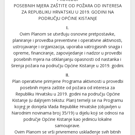
POSEBNIH MJERA ZAŠTITE OD POŽARA OD INTERESA
ZA REPUBLIKU HRVATSKU U 2019. GODINI NA
PODRUČJU OPĆINE KISTANJE
I.
Ovim Planom se utvrđuju osnovne pretpostavke,
planiranje i provedba preventivne i operativne aktivnosti,
ustrojavanje i organizacija, uporaba vatrogasnih snaga i
opreme, financiranje, zapovijedanje i nadzor u provedbi
posebnih mjera na otklanjanju opasnosti od nastanka i
širenja požara na području Općine Kistanje u 2019. godini.
II.
Plan operativne primjene Programa aktivnosti u provedbi
posebnih mjera zaštite od požara od interesa za
Republiku Hrvatsku u 2019. godini na području Općine
Kistanje (u daljnjem tekstu: Plan) temelji se na Programu
kojeg je donijela Vlada Republike Hrvatske (objavljen u
Narodnim novinama broj 35/19) u dijelu koji se odnosi na
područje Općine Kistanje kao jedinicu lokalne
samouprave.
Ovim Planom se vrši privremeno usklađenje svih bitnih