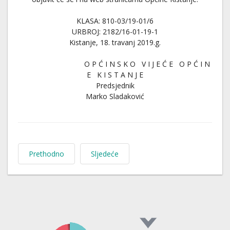
KLASA: 810-03/19-01/6
URBROJ: 2182/16-01-19-1
Kistanje, 18. travanj 2019.g.
O P Ć I N S K O V I J E Ć E O P Ć I N
E K I S T A N J E
Predsjednik
Marko Sladaković
Prethodno
Sljedeće