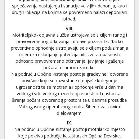
sprječavanja nastajanja i sanacije «divljih» deponija, kao i
drugih lokacija na kojima se povremeno nalazi deponirani
otpad.
VIII.
Motriteljsko- dojavna služba ustrojava se s ciljem ranog i
pravovremenog otkrivanja i dojave požara. Izviđačko
preventivne ophodnje ustrojavaju se s ciljem poduzimanja
mjera za uklanjanje potencijalnih izvora opasnosti
odnosno pravovremeno otkrivanje, javljanje i gašenje
požara u samom začetku.
Na području Općine Kistanje postoje građevine i otvorene
površine koje su razvrstane u najviše kategorije
ugroženosti te se motrenja i ophodnje vrše u danima
velikog i vrlo velikog razreda opasnosti od nastanka i
širenja požara otvorenog prostora te u danima prosudbe
Vatrogasnog operativnog centra Šibenik za takvim
djelovanjem.
IX.
Na području Općine Kistanje postoji motrilačko mjesto
koje pokriva područje katastarskih Općina Đevrske,