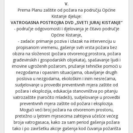
V.
Prema Planu zaštite od požara na području Općine
Kistanje djeluje:
VATROGASNA POSTROJBA DVD „SVETI JURAJ KISTANJE“
- područje odgovornosti i djelovanja je čitavo područje
Općine Kistanje,
- zadaće: primanje poziva i izlazak na intervenciju u
propisanom vremenu, gašenje svih vrsta požara bez
obzira na složenost (požara otvorenog prostora, požara
građevinskih i gospodarskih objekata), spašavanje ljudi i
imovine ugroženih požarom, pružanje tehničke pomoći u
nezgodama i opasnim situacijama, obavljanje drugih
poslova u nezgodama, ekološkim i inim nesrećama,
sudjelovanje u provedbi preventivnih mjera zaštite od
požara i eksplozija, edukacija stanovništva po pitanju
vatrozaštite (naročito mladeži), sudjelovanje u provedbi
preventivnih mjera zaštite od požara i eksplozija.
Mogući veći broj požara na otvorenom prostoru,
pretežno u ljetnim mjesecima zahtijeva učešće većeg
broja vatrogasaca, kako za sam period gašenja požara
tako i po završetku akcije gašenja kod čuvanja požarišta