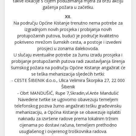
takve lokacije s ciljem poduzimanja mjera za brzu akciju
gašenja požara u začetku.
XII.
Na području Općine Kistanje trenutno nema potrebe za
izgradnjom novih prosjeka i probijanja novih
protupožarnih putova, budući je područje kvalitetno
pokriveno mrežom šumskih cesta, a postoje i izvedeni
prosjeci u zonama dalekovoda.
U slučaju eventualne potrebe za žurnu izradu prosjeka i
probijanje protupožarnih putova radi zaustavljanja širenja
šumskog požara na području Općine Kistanje angažirat će
se teška mehanizacija sljedećih tvrtki:
- CESTE ŠIBENIK d.o.o., Ulica Velimira Škorpika 27, 22 000
Šibenik
- Obrt MANDUŠIĆ, Rupe 7,Skradin,vl.Ante Mandušić
Navedene tvrtke se ugovorno obavezuju temeljem
telefonskog poziva žurno angažirati tešku građevinsku
mehanizaciju, a Općina Kistanje se obavezuje isplatiti
naknadu za izvršene radove prema lokalnim tržnim
cijenama po dostavi računa, temeljem prethodno
usuglašenog i ovjerenog troškovnika radova.