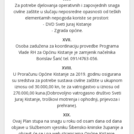
Za potrebe djelovanja operativnih i zapovjednih snaga
civilne zaštite u slučaju neposredne opasnosti od teških
elementarnih nepogoda koriste se prostori:
- DVD Sveti Juraj Kistanje
- Zgrada općine.
XVII.
Osoba zadužena za koordinaciju provedbe Programa
Vlade RH za Općinu Kistanje je zamjenik načelnika
Borislav Šarić tel. 091/4763-056.
XVIII.
U Proračunu Općine Kistanje za 2019. godinu osigurana
su sredstva za potrebe sustava civilne zaštite u ukupnom
iznosu od 30.000,00 kn, te za vatrogastvo u iznosu od
270.000,00 kuna.(Dobrovoljno vatrogasno društvo Sveti
Juraj Kistanje, troškovi motrenja i ophodnji, prijevoza i
prehrane).
XIX.
Ovaj Plan stupa na snagu u roku od osam dana od dana
objave u Službenom vjesniku Šibensko-kninske županije a
objavit će se i na web stranicama Općine Kistanje.