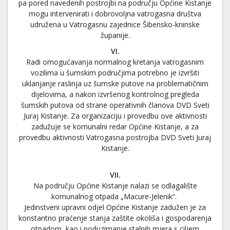
pa pored navedenih postrojbi na području Općine Kistanje
mogu intervenirati i dobrovoljna vatrogasna društva
udružena u Vatrogasnu zajednice Šibensko-kninske
županije.
VI.
Radi omogućavanja normalnog kretanja vatrogasnim
vozilima u šumskim područjima potrebno je izvršiti
uklanjanje raslinja uz šumske putove na problematičnim
dijelovima, a nakon izvršenog kontrolnog pregleda
šumskih putova od strane operativnih članova DVD Sveti
Juraj Kistanje. Za organizaciju i provedbu ove aktivnosti
zadužuje se komunalni redar Općine Kistanje, a za
provedbu aktivnosti Vatrogasna postrojba DVD Sveti Juraj
Kistanje.
VII.
Na području Općine Kistanje nalazi se odlagalište
komunalnog otpada „Macure-Jelenik“.
Jedinstveni upravni odjel Općine Kistanje zadužen je za
konstantno praćenje stanja zaštite okoliša i gospodarenja
otpadom, kao i poduzimanje stalnih mjera s ciljem