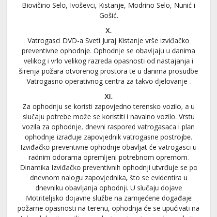
Biovičino Selo, Ivoševci, Kistanje, Modrino Selo, Nunić i
Gošić.
X.
Vatrogasci DVD-a Sveti Juraj Kistanje vrše izviđačko
preventivne ophodnje. Ophodnje se obavljaju u danima
velikog i vrlo velikog razreda opasnosti od nastajanja i
širenja požara otvorenog prostora te u danima prosudbe
Vatrogasno operativnog centra za takvo djelovanje .
XI.
Za ophodnju se koristi zapovjedno terensko vozilo, a u
slučaju potrebe može se koristiti i navalno vozilo. Vrstu
vozila za ophodnje, dnevni raspored vatrogasaca i plan
ophodnje izrađuje zapovjednik vatrogasne postrojbe.
Izviđačko preventivne ophodnje obavljat će vatrogasci u
radnim odorama opremljeni potrebnom opremom.
Dinamika Izviđačko preventivnih ophodnji utvrđuje se po
dnevnom nalogu zapovjednika, što se evidentira u
dnevniku obavljanja ophodnji. U slučaju dojave
Motriteljsko dojavne službe na zamijećene događaje
požarne opasnosti na terenu, ophodnja će se upućivati na