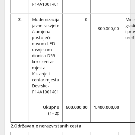
P14A1001401
3.
Modernizacija
0
Mini
javne rasvjete
gradi
800.000,00
/zamjena
i pr
postojeće
uređ
novom LED
rasvjetom-
dionica D59
kroz centar
mjesta
Kistanje i
centar mjesta
Đevrske-
P14A1001401
Ukupno
600.000,00
1.400.000,00
(1+2):
2.Održavanje nerazvrstanih cesta