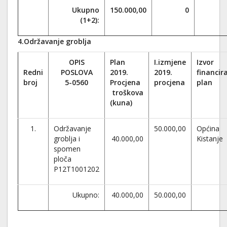
Ukupno
150.000,00
0
(1+2):
4.Održavanje groblja
OPIS
Plan
I.izmjene
Izvor
Redni
POSLOVA
2019.
2019.
financir
broj
5-0560
Procjena
procjena
plan
troškova
(kuna)
1.
Održavanje
50.000,00
Općina
groblja i
40.000,00
Kistanje
spomen
ploča
P12T1001202
Ukupno:
40.000,00
50.000,00