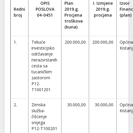
OPIS
Plan
I. Izmjene
Izvor
Redni
POSLOVA
2019.g.
2019.g.
Financ
broj
04-0451
Procjena
procjena
(plan)
troškova
(kuna)
1.
Tekuće
200.000,00
200.000,00
Općina
investicijsko
Kistan
održavanje
nerazvrstanih
cesta sa
tucaničkim
zastorom
P12-
T1001201
2.
Zimska
30.000,00
30.000,00
Općina
služba-
Kistan
čišćenje
snijega
P12-T100201