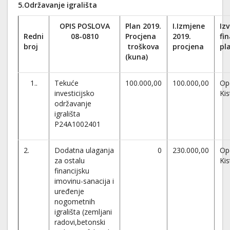
5.Održavanje igrališta
OPIS POSLOVA
Plan 2019.
I.Izmjene
Iz
Redni
08-0810
Procjena
2019.
fi
broj
troškova
procjena
pl
(kuna)
1..
Tekuće
100.000,00
100.000,00
Op
investicijsko
Kis
održavanje
igrališta
P24A1002401
2.
Dodatna ulaganja
0
230.000,00
Op
za ostalu
Kis
financijsku
imovinu-sanacija i
uređenje
nogometnih
igrališta (zemljani
radovi,betonski