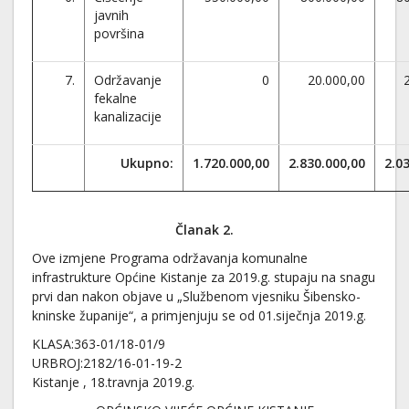
javnih
površina
7.
Održavanje
0
20.000,00
fekalne
kanalizacije
Ukupno:
1.720.000,00
2.830.000,00
2.0
Članak 2.
Ove izmjene Programa održavanja komunalne
infrastrukture Općine Kistanje za 2019.g. stupaju na snagu
prvi dan nakon objave u „Službenom vjesniku Šibensko-
kninske županije“, a primjenjuju se od 01.siječnja 2019.g.
KLASA:363-01/18-01/9
URBROJ:2182/16-01-19-2
Kistanje , 18.travnja 2019.g.