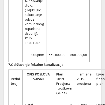
K.P.Kistanje
d.o.o.
(uključujući
sakupljanje i
odvoz
komunalnog
otpada na
deponij).
P12-
T1001202
Ukupno:
550.000,00
800.000,00
7.Održavanje fekalne kanalizacije
OPIS POSLOVA
Plan
I.izmjene
Izvor
Redni
5-0560
2019.
2019.
finan
broj
Procjena
procjena
plan
troškova
(kuna)
1.
Ostali
0
20.000,00
Opći