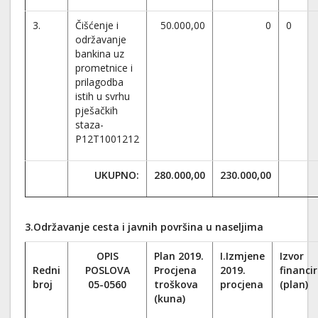
3.
Čišćenje i
50.000,00
0
0
održavanje
bankina uz
prometnice i
prilagodba
istih u svrhu
pješačkih
staza-
P12T1001212
UKUPNO:
280.000,00
230.000,00
3.Održavanje cesta i javnih površina u naseljima
OPIS
Plan 2019.
I.Izmjene
Izvor
Redni
POSLOVA
Procjena
2019.
financi
broj
05-0560
troškova
procjena
(plan)
(kuna)