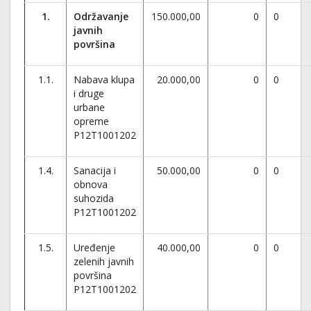
1.
Održavanje
150.000,00
0
0
javnih
površina
1.1.
Nabava klupa
20.000,00
0
0
i druge
urbane
opreme
P12T1001202
1.4.
Sanacija i
50.000,00
0
0
obnova
suhozida
P12T1001202
1.5.
Uređenje
40.000,00
0
0
zelenih javnih
površina
P12T1001202