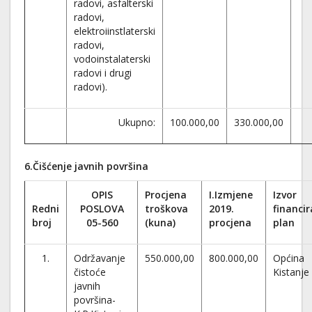
radovi, asfalterski
radovi,
elektroiinstlaterski
radovi,
vodoinstalaterski
radovi i drugi
radovi).
Ukupno:
100.000,00
330.000,00
6.Čišćenje javnih površina
OPIS
Procjena
I.Izmjene
Izvor
Redni
POSLOVA
troškova
2019.
financir
broj
05-560
(kuna)
procjena
plan
1.
Održavanje
550.000,00
800.000,00
Općina
čistoće
Kistanje
javnih
površina-