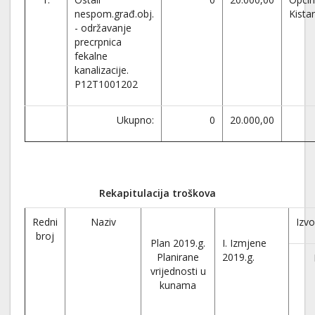
nespom.građ.obj.
Kista
- održavanje
precrpnica
fekalne
kanalizacije.
P12T1001202
Ukupno:
0
20.000,00
Rekapitulacija troškova
Redni
Naziv
Izvo
broj
Plan 2019.g.
I. Izmjene
Planirane
2019.g.
vrijednosti u
kunama