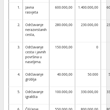
1.
Javna
600.000,00
1.400.000,00
6
rasvjeta
2.
Održavanje
280.000,00
230.000,00
2
nerazvrstanih
cesta,
3.
Održavanje
150.000,00
0
cesta i javnih
površina u
naseljima.
4.
Održavanje
40.000,00
50.000
groblja
5.
Održavanje
100.000,00
330.000,00
3
igrališta
6.
Čišćenje
550.000,00
800.000,00
8