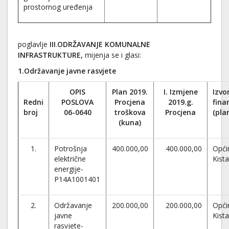
prostornog uređenja
poglavlje
III
.
ODRŽAVANJE KOMUNALNE
INFRASTRUKTURE,
mijenja se i glasi:
1.Održavanje javne rasvjete
OPIS
Plan 2019.
I. Izmjene
Izvo
Redni
POSLOVA
Procjena
2019.g.
fina
broj
06-0640
troškova
Procjena
(pla
(kuna)
1.
Potrošnja
400.000,00
400.000,00
Opći
električne
Kist
energije-
P14A1001401
2.
Održavanje
200.000,00
200.000,00
Opći
javne
Kist
rasvjete-