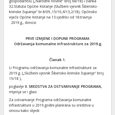
gospodarstvu („Narodne novine“ broj 68/18) i članka
32.Statuta Općine Kistanje (Službeni vjesnik Šibensko-
kninske županije“ br.8/09.,15/10,4/13,2/18), Općinsko
vijeće Općine Kistanje na 13.sjednici od 18.travnja
2019.g., donosi
PRVE IZMJENE I DOPUNE PROGRAMA
Održavanja komunalne infrastrukture za 2019.g.
Članak 1.
U Programu održavanja komunalne infrastrukture za
2019.g. („Službeni vjesnik Šibensko-kninske županije“ broj
15/18 ),
poglavlje
II
.
SREDSTVA ZA OSTVARIVANJE PROGRAMA,
mijenja se i glasi:
Za ostvarivanje Programa održavanja komunalne
infrastrukture u 2019.godini planirana su sredstva u
iznosu kako slijedi: