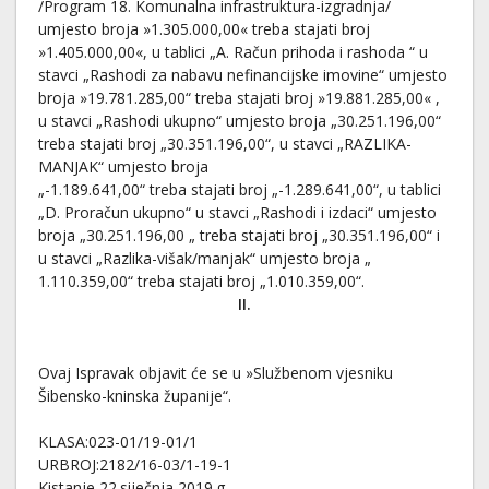
/Program 18. Komunalna infrastruktura-izgradnja/
umjesto broja »1.305.000,00« treba stajati broj
»1.405.000,00«, u tablici „A. Račun prihoda i rashoda “ u
stavci „Rashodi za nabavu nefinancijske imovine“ umjesto
broja »19.781.285,00“ treba stajati broj »19.881.285,00« ,
u stavci „Rashodi ukupno“ umjesto broja „30.251.196,00“
treba stajati broj „30.351.196,00“, u stavci „RAZLIKA-
MANJAK“ umjesto broja
„-1.189.641,00“ treba stajati broj „-1.289.641,00“, u tablici
„D. Proračun ukupno“ u stavci „Rashodi i izdaci“ umjesto
broja „30.251.196,00 „ treba stajati broj „30.351.196,00“ i
u stavci „Razlika-višak/manjak“ umjesto broja „
1.110.359,00“ treba stajati broj „1.010.359,00“.
II.
Ovaj Ispravak objavit će se u »Službenom vjesniku
Šibensko-kninska županije“.
KLASA:023-01/19-01/1
URBROJ:2182/16-03/1-19-1
Kistanje,22.siječnja 2019.g.