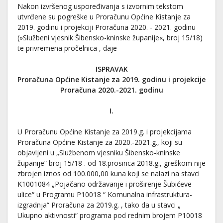
Nakon izvršenog uspoređivanja s izvornim tekstom
utvrđene su pogreške u Proračunu Općine Kistanje za
2019. godinu i projekciji Proračuna 2020. - 2021. godinu
(»Službeni vjesnik Šibensko-kninske županije«, broj 15/18)
te privremena pročelnica , daje
ISPRAVAK
Proračuna Općine Kistanje za 2019. godinu i projekcije
Proračuna 2020.-2021. godinu
I.
U Proračunu Općine Kistanje za 2019.g. i projekcijama
Proračuna Općine Kistanje za 2020.-2021.g., koji su
objavljeni u „Službenom vjesniku Šibensko-kninske
županije“ broj 15/18 . od 18.prosinca 2018.g., greškom nije
zbrojen iznos od 100.000,00 kuna koji se nalazi na stavci
K1001084 „Pojačano održavanje i proširenje Šubićeve
ulice“ u Programu P10018 “ Komunalna infrastruktura-
izgradnja“ Proračuna za 2019.g. , tako da u stavci „
Ukupno aktivnosti“ programa pod rednim brojem P10018