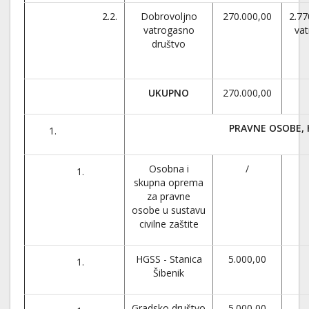
2.2.
Dobrovoljno
270.000,00
2.77
vatrogasno
va
društvo
UKUPNO
270.000,00
PRAVNE OSOBE, 
Osobna i
/
skupna oprema
za pravne
osobe u sustavu
civilne zaštite
HGSS - Stanica
5.000,00
Šibenik
Gradsko društvo
5.000,00