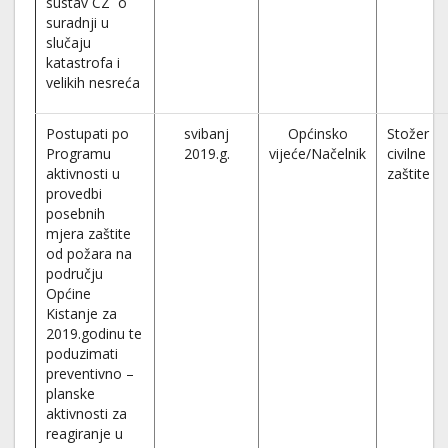
sustav CZ o
suradnji u
slučaju
katastrofa i
velikih nesreća
Postupati po
svibanj
Općinsko
Stožer
Programu
2019.g.
vijeće/Načelnik
civilne
aktivnosti u
zaštite
provedbi
posebnih
mjera zaštite
od požara na
području
Općine
Kistanje za
2019.godinu te
poduzimati
preventivno –
planske
aktivnosti za
reagiranje u