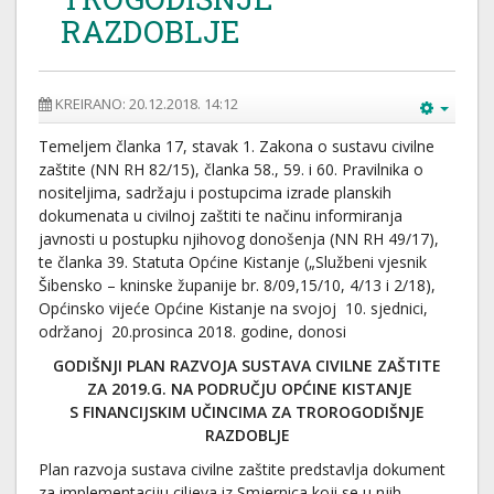
RAZDOBLJE
KREIRANO: 20.12.2018. 14:12
Temeljem članka 17, stavak 1. Zakona o sustavu civilne
zaštite (NN RH 82/15), članka 58., 59. i 60. Pravilnika o
nositeljima, sadržaju i postupcima izrade planskih
dokumenata u civilnoj zaštiti te načinu informiranja
javnosti u postupku njihovog donošenja (NN RH 49/17),
te članka 39. Statuta Općine Kistanje („Službeni vjesnik
Šibensko – kninske županije br. 8/09,15/10, 4/13 i 2/18),
Općinsko vijeće Općine Kistanje na svojoj 10. sjednici,
održanoj 20.prosinca 2018. godine, donosi
GODIŠNJI PLAN RAZVOJA SUSTAVA CIVILNE ZAŠTITE
ZA 2019.G. NA PODRUČJU OPĆINE KISTANJE
S FINANCIJSKIM UČINCIMA ZA TROROGODIŠNJE
RAZDOBLJE
Plan razvoja sustava civilne zaštite predstavlja dokument
za implementaciju ciljeva iz Smjernica koji se u njih