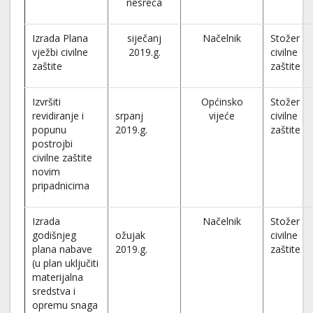
nesreća
Izrada Plana
siječanj
Načelnik
Stožer
vježbi civilne
2019.g.
civilne
zaštite
zaštite
Izvršiti
Općinsko
Stožer
revidiranje i
srpanj
vijeće
civilne
popunu
2019.g.
zaštite
postrojbi
civilne zaštite
novim
pripadnicima
Izrada
Načelnik
Stožer
godišnjeg
ožujak
civilne
plana nabave
2019.g.
zaštite
(u plan uključiti
materijalna
sredstva i
opremu snaga