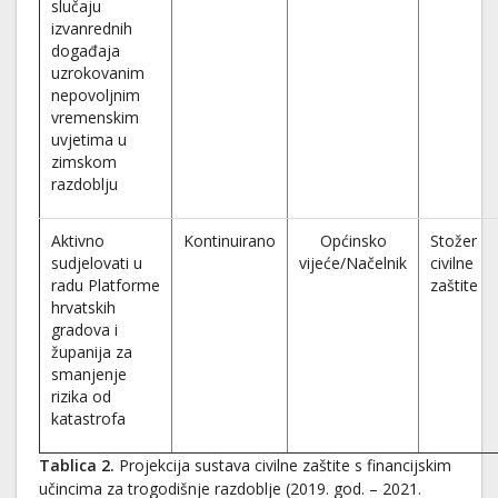
slučaju
izvanrednih
događaja
uzrokovanim
nepovoljnim
vremenskim
uvjetima u
zimskom
razdoblju
Aktivno
Kontinuirano
Općinsko
Stožer
sudjelovati u
vijeće/Načelnik
civilne
radu Platforme
zaštite
hrvatskih
gradova i
županija za
smanjenje
rizika od
katastrofa
Tablica 2.
Projekcija sustava civilne zaštite s financijskim
učincima za trogodišnje razdoblje (2019. god. – 2021.