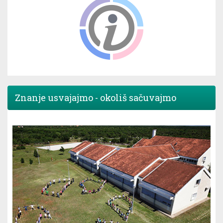
Znanje usvajajmo - okoliš sačuvajmo