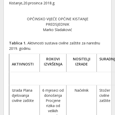
Kistanje,20.prosinca 2018.g.
OPĆINSKO VIJEĆE OPĆINE KISTANJE
PREDSJEDNIK
Marko Sladaković
Tablica 1.
Aktivnosti sustava civilne zaštite za narednu
2019. godinu.
ROKOVI
NOSITELJI
SURADN
AKTIVNOSTI
IZVRŠENJA
IZRADE
Izrada Plana
6 mjeseci od
Načelnik
Stožer
djelovanja
donošenja
civilne
civilne zaštite
Procjene
zaštite
rizika od
velikih