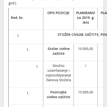
god.)
OPIS POZICIJE
PLANIRANO
PLA
Red. br.
za 2019. g.
(kn)
STOŽER CIVILNE ZAŠTITE, PO
Stožer civilne
10.000,00
zaštite
Stručno
/
usavršavanje i
osposobljavanje
članova Stožera
Postrojbe
15.000,00
civilne zaštite