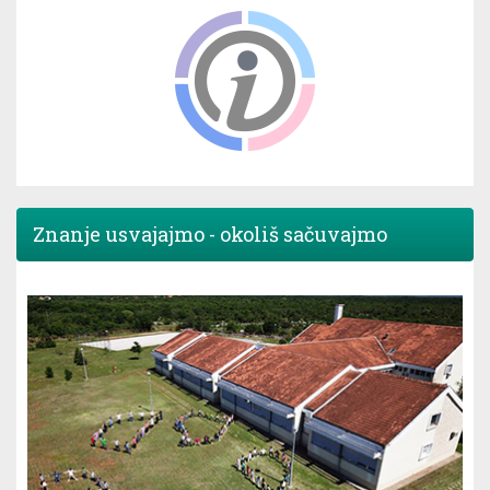
Znanje usvajajmo - okoliš sačuvajmo