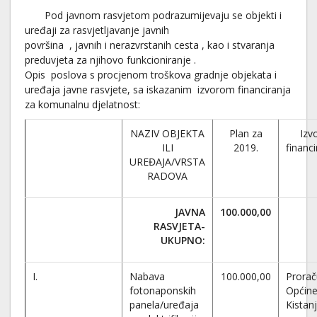
Pod javnom rasvjetom podrazumijevaju se objekti i
uređaji za rasvjetljavanje javnih
površina , javnih i nerazvrstanih cesta , kao i stvaranja
preduvjeta za njihovo funkcioniranje .
Opis poslova s procjenom troškova gradnje objekata i
uređaja javne rasvjete, sa iskazanim izvorom financiranja
za komunalnu djelatnost:
NAZIV OBJEKTA
Plan za
Izv
ILI
2019.
financ
UREĐAJA/VRSTA
RADOVA
JAVNA
100.000,00
RASVJETA-
UKUPNO:
I.
Nabava
100.000,00
Prora
fotonaponskih
Općin
panela/uređaja
Kistan