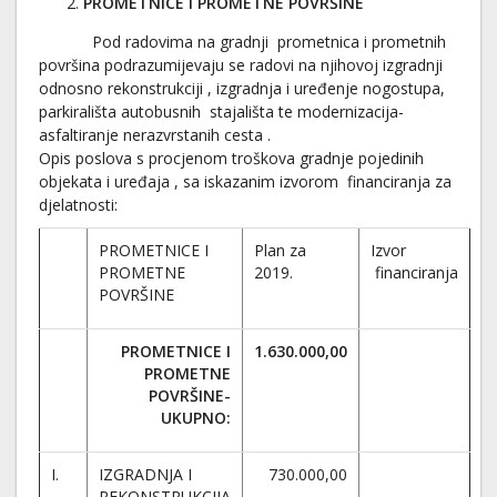
PROMETNICE I PROMETNE POVRŠINE
Pod radovima na gradnji prometnica i prometnih
površina podrazumijevaju se radovi na njihovoj izgradnji
odnosno rekonstrukciji , izgradnja i uređenje nogostupa,
parkirališta autobusnih stajališta te modernizacija-
asfaltiranje nerazvrstanih cesta .
Opis poslova s procjenom troškova gradnje pojedinih
objekata i uređaja , sa iskazanim izvorom financiranja za
djelatnosti:
PROMETNICE I
Plan za
Izvor
PROMETNE
2019.
financiranja
POVRŠINE
PROMETNICE I
1.630.000,00
PROMETNE
POVRŠINE-
UKUPNO:
I.
IZGRADNJA I
730.000,00
REKONSTRUKCIJA