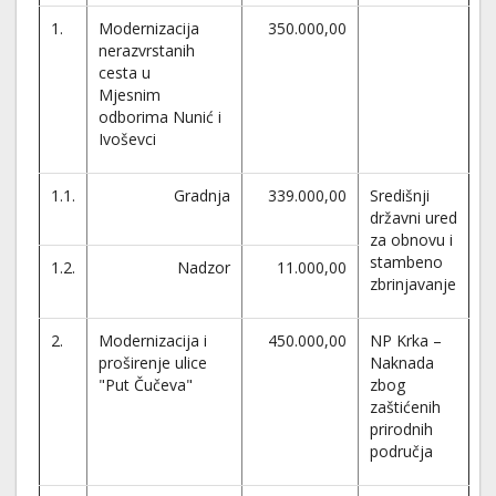
1.
Modernizacija
350.000,00
nerazvrstanih
cesta u
Mjesnim
odborima Nunić i
Ivoševci
1.1.
Gradnja
339.000,00
Središnji
državni ured
za obnovu i
stambeno
1.2.
Nadzor
11.000,00
zbrinjavanje
2.
Modernizacija i
450.000,00
NP Krka –
proširenje ulice
Naknada
"Put Čučeva"
zbog
zaštićenih
prirodnih
područja