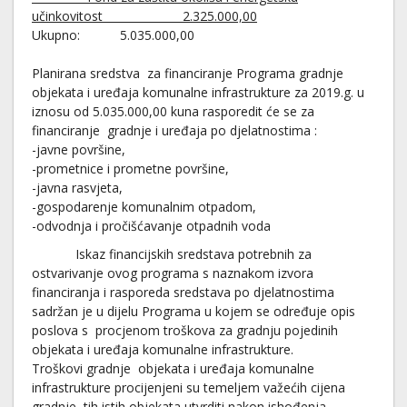
učinkovitost 2.325.000,00
Ukupno: 5.035.000,00
Planirana sredstva za financiranje Programa gradnje
objekata i uređaja komunalne infrastrukture za 2019.g. u
iznosu od 5.035.000,00 kuna rasporedit će se za
financiranje gradnje i uređaja po djelatnostima :
-javne površine,
-prometnice i prometne površine,
-javna rasvjeta,
-gospodarenje komunalnim otpadom,
-odvodnja i pročišćavanje otpadnih voda
Iskaz financijskih sredstava potrebnih za
ostvarivanje ovog programa s naznakom izvora
financiranja i rasporeda sredstava po djelatnostima
sadržan je u dijelu Programa u kojem se određuje opis
poslova s procjenom troškova za gradnju pojedinih
objekata i uređaja komunalne infrastrukture.
Troškovi gradnje objekata i uređaja komunalne
infrastrukture procijenjeni su temeljem važećih cijena
gradnje tih istih objekata utvrditi nakon ishođenja