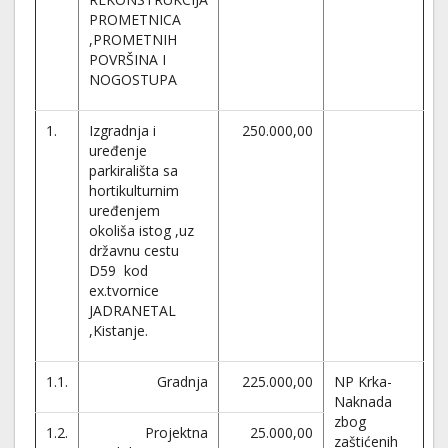
PROMETNICA
,PROMETNIH
POVRŠINA I
NOGOSTUPA
1.
Izgradnja i
250.000,00
uređenje
parkirališta sa
hortikulturnim
uređenjem
okoliša istog ,uz
državnu cestu
D59 kod
ex.tvornice
JADRANETAL
,Kistanje.
1.1.
Gradnja
225.000,00
NP Krka-
Naknada
zbog
1.2.
Projektna
25.000,00
zaštićenih