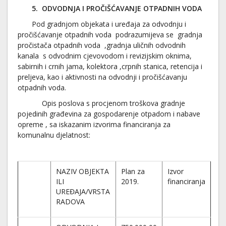
5. ODVODNJA I PROČIŠĆAVANJE OTPADNIH VODA
Pod gradnjom objekata i uređaja za odvodnju i
pročišćavanje otpadnih voda podrazumijeva se gradnja
pročistača otpadnih voda ,gradnja uličnih odvodnih
kanala s odvodnim cjevovodom i revizijskim oknima,
sabirnih i crnih jama, kolektora ,crpnih stanica, retencija i
preljeva, kao i aktivnosti na odvodnji i pročišćavanju
otpadnih voda.
Opis poslova s procjenom troškova gradnje
pojedinih građevina za gospodarenje otpadom i nabave
opreme , sa iskazanim izvorima financiranja za
komunalnu djelatnost:
NAZIV OBJEKTA
Plan za
Izvor
ILI
2019.
financiranja
UREĐAJA/VRSTA
RADOVA