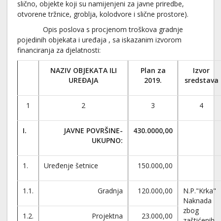
slično, objekte koji su namijenjeni za javne priredbe,
otvorene tržnice, groblja, kolodvore i slične prostore).
Opis poslova s procjenom troškova gradnje
pojedinih objekata i uređaja , sa iskazanim izvorom
financiranja za djelatnosti:
NAZIV OBJEKATA ILI
Plan za
Izvor
UREĐAJA
2019.
sredstava
1
2
3
4
I.
JAVNE POVRŠINE-
430.0000,00
UKUPNO:
1.
Uređenje šetnice
150.000,00
1.1.
Gradnja
120.000,00
N.P."Krka"
Naknada
zbog
1.2.
Projektna
23.000,00
zaštićenih