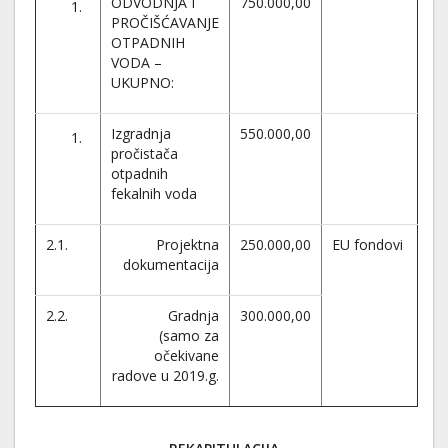
ODVODNJA I
750.000,00
PROČIŠĆAVANJE
OTPADNIH
VODA –
UKUPNO:
Izgradnja
550.000,00
pročistača
otpadnih
fekalnih voda
2.1.
Projektna
250.000,00
EU fondovi
dokumentacija
2.2.
Gradnja
300.000,00
(samo za
očekivane
radove u 2019.g.