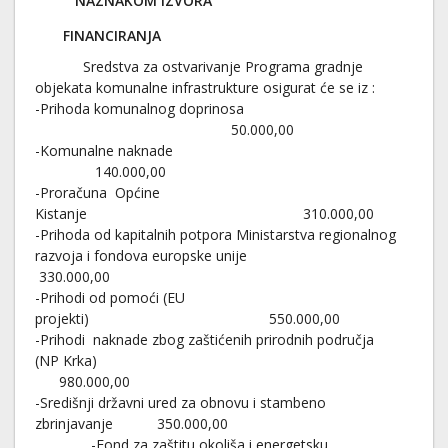
NAZNAKOM IZVORA
FINANCIRANJA
Sredstva za ostvarivanje Programa gradnje
objekata komunalne infrastrukture osigurat će se iz :
-Prihoda komunalnog doprinosa
50.000,00
-Komunalne naknade
140.000,00
-Proračuna Općine
Kistanje 310.000,00
-Prihoda od kapitalnih potpora Ministarstva regionalnog
razvoja i fondova europske unije
330.000,00
-Prihodi od pomoći (EU
projekti) 550.000,00
-Prihodi naknade zbog zaštićenih prirodnih područja
(NP Krka)
980.000,00
-Središnji državni ured za obnovu i stambeno
zbrinjavanje 350.000,00
-Fond za zaštitu okoliša i energetsku