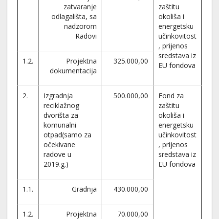
zatvaranje
zaštitu
odlagališta, sa
okoliša i
nadzorom
energetsku
Radovi
učinkovitost
, prijenos
sredstava iz
1.2.
Projektna
325.000,00
EU fondova
dokumentacija
2.
Izgradnja
500.000,00
Fond za
reciklažnog
zaštitu
dvorišta za
okoliša i
komunalni
energetsku
otpad(samo za
učinkovitost
očekivane
, prijenos
radove u
sredstava iz
2019.g.)
EU fondova
1.1.
Gradnja
430.000,00
1.2.
Projektna
70.000,00