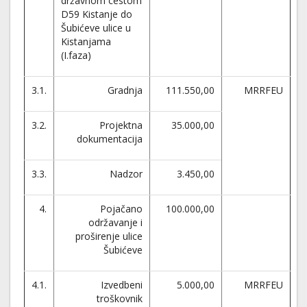
državnom cestom
D59 Kistanje do
Šubićeve ulice u
Kistanjama
(I.faza)
3.1.
Gradnja
111.550,00
MRRFEU
3.2.
Projektna
35.000,00
dokumentacija
3.3.
Nadzor
3.450,00
4.
Pojačano
100.000,00
održavanje i
proširenje ulice
Šubićeve
4.1.
Izvedbeni
5.000,00
MRRFEU
troškovnik