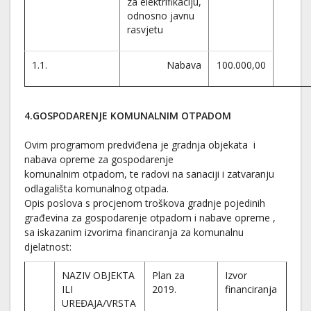
za elektrifikaciju,
odnosno javnu
rasvjetu
1.1.
Nabava
100.000,00
4.GOSPODARENJE KOMUNALNIM OTPADOM
Ovim programom predviđena je gradnja objekata i
nabava opreme za gospodarenje
komunalnim otpadom, te radovi na sanaciji i zatvaranju
odlagališta komunalnog otpada.
Opis poslova s procjenom troškova gradnje pojedinih
građevina za gospodarenje otpadom i nabave opreme ,
sa iskazanim izvorima financiranja za komunalnu
djelatnost:
NAZIV OBJEKTA
Plan za
Izvor
ILI
2019.
financiranja
UREĐAJA/VRSTA