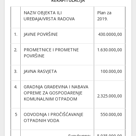
REKAPITULACIJA
NAZIV OBJEKTA ILI
Plan za
UREĐAJA/VRSTA RADOVA
2019.
1.
JAVNE POVRŠINE
430.0000,00
2.
PROMETNICE I PROMETNE
1.630.000,00
POVRŠINE
3.
JAVNA RASVJETA
100.000,00
4.
GRADNJA GRAĐEVINA I NABAVA
OPREME ZA GOSPODARENJE
2.325.000,00
KOMUNALNIM OTPADOM
5
ODVODNJA I PROČIŠĆAVANJE
550.000,00
OTPADNIH VODA
Sveukupno:
5.035.000,00