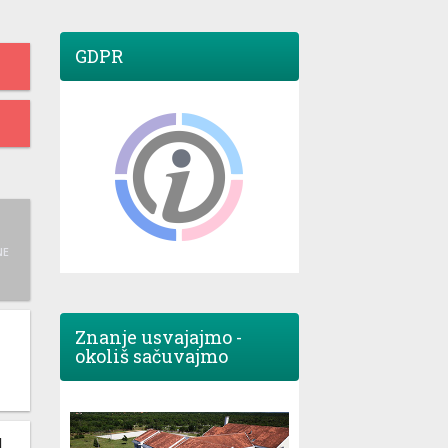
GDPR
NE
Znanje usvajajmo -
okoliš sačuvajmo
M