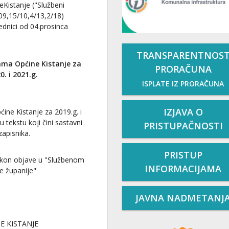
eKistanje ("Službeni
/09,15/10,4/13,2/18)
ednici od 04.prosinca
TRANSPARENTNOS
ama Općine Kistanje za
PRORAČUNA
0. i 2021.g.
ISPLATE IZ PRORAČUNA
IZJAVA O
ine Kistanje za 2019.g. i
 tekstu koji čini sastavni
PRISTUPAČNOSTI
zapisnika.
PRISTUP
akon objave u "Službenom
INFORMACIJAMA
e županije"
JAVNA NADMETANJ
E KISTANJE