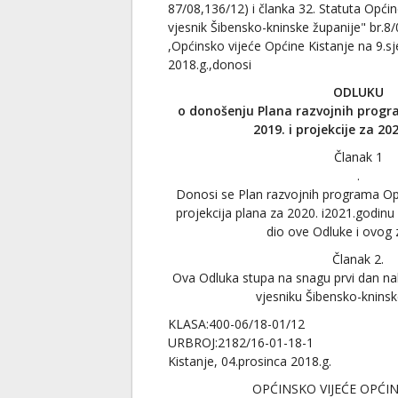
87/08,136/12) i članka 32. Statuta Općin
vjesnik Šibensko-kninske županije" br.8
,Općinsko vijeće Općine Kistanje na 9.sj
2018.g.,donosi
ODLUKU
o donošenju Plana razvojnih progr
2019. i projekcije za 202
Članak 1
.
Donosi se Plan razvojnih programa Opć
projekcija plana za 2020. i2021.godinu u
dio ove Odluke i ovog 
Članak 2.
Ova Odluka stupa na snagu prvi dan n
vjesniku Šibensko-kninsk
KLASA:400-06/18-01/12
URBROJ:2182/16-01-18-1
Kistanje, 04.prosinca 2018.g.
OPĆINSKO VIJEĆE OPĆIN