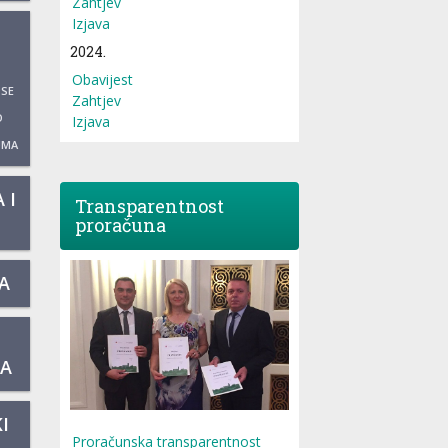
Zahtjev
Izjava
2024.
Obavijest
 SE
Zahtjev
O
Izjava
UMA
 I
Transparentnost
proračuna
A
KA
I
Proračunska transparentnost