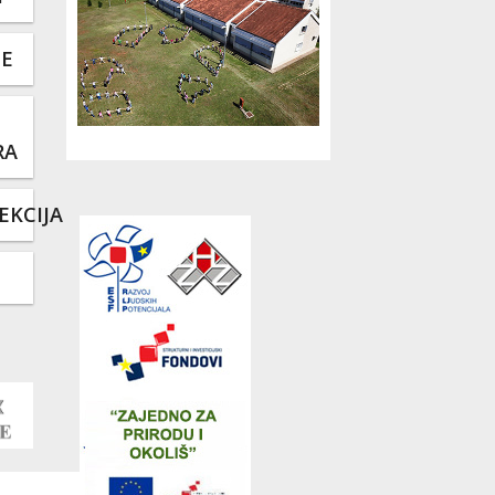
TE
RA
EKCIJA