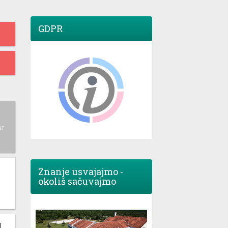
GDPR
NE
Znanje usvajajmo -
okoliš sačuvajmo
M