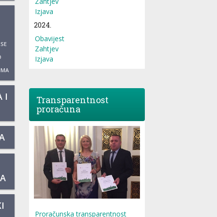
Zahtjev
Izjava
2024.
Obavijest
 SE
Zahtjev
O
Izjava
UMA
 I
Transparentnost
proračuna
A
KA
I
Proračunska transparentnost