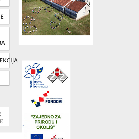
TE
RA
EKCIJA