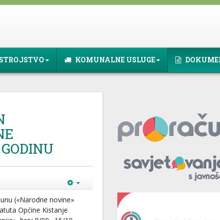
STROJSTVO
KOMUNALNE USLUGE
DOKUME
N
NE
. GODINU
čunu («Narodne novine»
tatuta Općine Kistanje