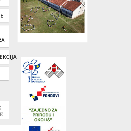
TE
RA
EKCIJA