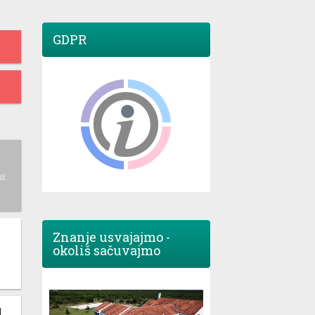
GDPR
NE
Znanje usvajajmo -
okoliš sačuvajmo
M