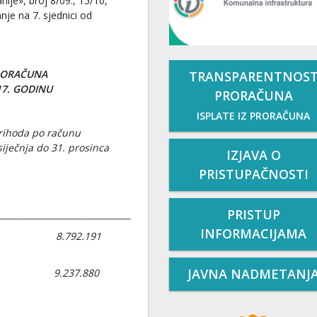
nije», broj 8/09., 15/10,
nje na 7. sjednici od
RORAČUNA
TRANSPARENTNOS
17. GODINU
PRORAČUNA
ISPLATE IZ PRORAČUNA
prihoda po računu
siječnja do 31. prosinca
IZJAVA O
PRISTUPAČNOSTI
PRISTUP
_______________________________
INFORMACIJAMA
A 8.792.191
JAVNA NADMETANJ
A 9.237.880
ESENI