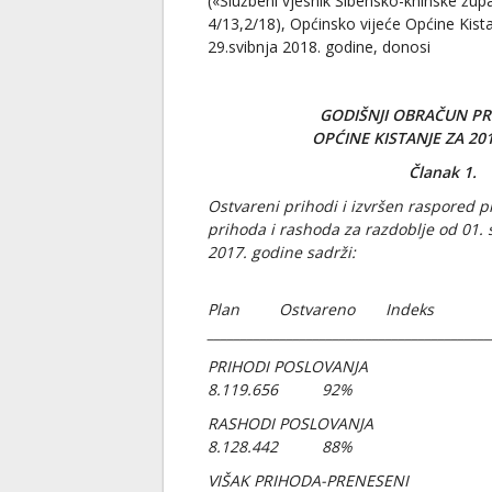
(«Službeni vjesnik Šibensko-kninske župa
4/13,2/18), Općinsko vijeće Općine Kista
29.svibnja 2018. godine, donosi
GODIŠNJI OBRAČUN P
OPĆINE KISTANJE ZA 20
Članak 1.
Ostvareni prihodi i izvršen raspored 
prihoda i rashoda za razdoblje od 01. 
2017. godine sadrži:
Plan Ostvareno Indeks
___________________________________________
PRIHODI POSLOVANJ
8.119.656 92%
RASHODI POSLOVANJ
8.128.442 88%
VIŠAK PRIHODA-PREN