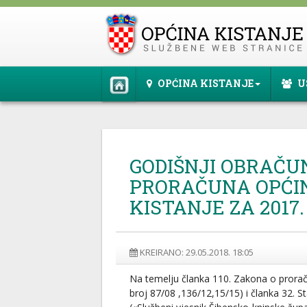
OPĆINA KISTANJE
U
GODIŠNJI OBRAČU
PRORAČUNA OPĆI
KISTANJE ZA 2017
KREIRANO: 29.05.2018. 18:05
Na temelju članka 110. Zakona o prora
broj 87/08 ,136/12,15/15) i članka 32. S