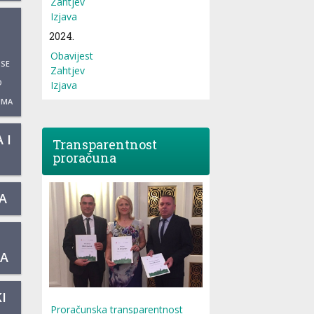
Zahtjev
Izjava
2024.
Obavijest
 SE
Zahtjev
O
Izjava
UMA
 I
Transparentnost
proračuna
A
KA
I
Proračunska transparentnost