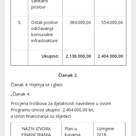
sanitarni
poslovi
5.
Ostali poslovi
384.000,00
554.000,00
održavanja
komunalne
infrastrukture
Ukupno:
2.136.000,00
2.404.000,00
Članak 2.
Članak 4. mijenja se i glasi:
„Članak 4.
Procjena troškova za djelatnosti navedene u ovom
Programu iznose ukupno 2.404.000,00 kn,
a izvori financiranja su slijedeći
NAZIV IZVORA
Plan-u
I.izmjene
FINANCIRANJA
kunama
2018.