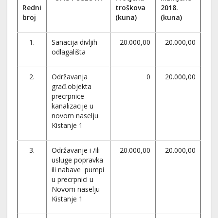
Redni
troškova
2018.
broj
(kuna)
(kuna)
1.
Sanacija divljih
20.000,00
20.000,00
odlagališta
2.
Održavanja
0
20.000,00
građ.objekta
precrpnice
kanalizacije u
novom naselju
Kistanje 1
3.
Održavanje i /ili
20.000,00
20.000,00
usluge popravka
ili nabave pumpi
u precrpnici u
Novom naselju
Kistanje 1