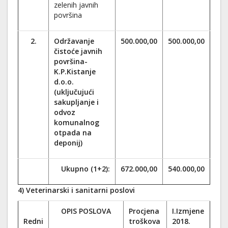
zelenih javnih
površina
2.
Održavanje
500.000,00
500.000,00
čistoće javnih
površina-
K.P.Kistanje
d.o.o.
(uključujući
sakupljanje i
odvoz
komunalnog
otpada na
deponij)
Ukupno (1+2):
672.000,00
540.000,00
4) Veterinarski i sanitarni poslovi
OPIS POSLOVA
Procjena
I.Izmjene
Redni
troškova
2018.