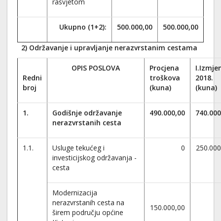
rasvjetom
Ukupno (1+2):
500.000,00
500.000,00
2) Održavanje i upravljanje nerazvrstanim cestama
OPIS POSLOVA
Procjena
I.Izmje
Redni
troškova
2018.
broj
(kuna)
(kuna)
1.
Godišnje održavanje
490.000,00
740.000
nerazvrstanih cesta
1.1.
Usluge tekućeg i
0
250.000
investicijskog održavanja -
cesta
Modernizacija
nerazvrstanih cesta na
150.000,00
širem području općine