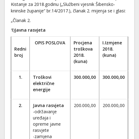
Kistanje za 2018.godinu („Službeni vjesnik Šibensko-
kninske županije“ br.14/2017.), članak 2. mijenja se i glasi:
„Članak 2.
1)Javna rasvjeta
OPIS POSLOVA
Procjena
I.Izmjene
Redni
troškova
2018.
broj
2018.
(kuna)
(kuna)
1.
Troškovi
300.000,00
300.000,00
električne
energije
2.
Javna rasvjeta
200.000,00
200.000,00
-održavanje
uređaja i
opreme javne
rasvjete
-zamjena