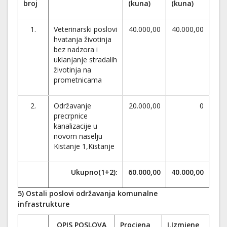
broj
(kuna)
(kuna)
1.
Veterinarski poslovi
40.000,00
40.000,00
hvatanja životinja
bez nadzora i
uklanjanje stradalih
životinja na
prometnicama
2.
Održavanje
20.000,00
0
precrpnice
kanalizacije u
novom naselju
Kistanje 1,Kistanje
Ukupno(1+2):
60.000,00
40.000,00
5) Ostali poslovi održavanja komunalne
infrastrukture
OPIS POSLOVA
Procjena
I.Izmjene