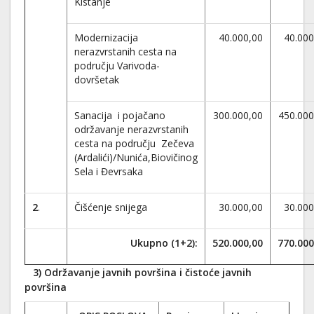
Kistanje
Modernizacija
40.000,00
40.000
nerazvrstanih cesta na
području Varivoda-
dovršetak
Sanacija i pojačano
300.000,00
450.000
održavanje nerazvrstanih
cesta na području Zečeva
(Ardalići)/Nunića,Biovičinog
Sela i Đevrsaka
2
.
Čišćenje snijega
30.000,00
30.000
Ukupno (1+2):
520.000,00
770.000
3) Održavanje javnih površina i čistoće javnih
površina