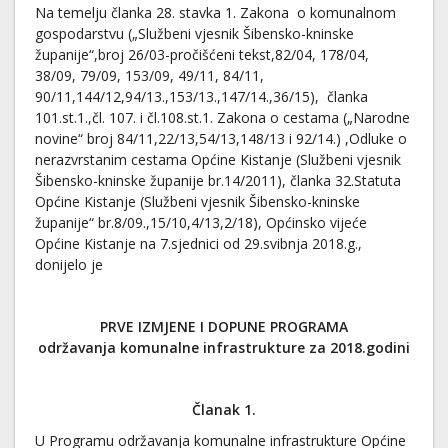
Na temelju članka 28. stavka 1. Zakona o komunalnom
gospodarstvu („Službeni vjesnik Šibensko-kninske
županije“,broj 26/03-pročišćeni tekst,82/04, 178/04,
38/09, 79/09, 153/09, 49/11, 84/11,
90/11,144/12,94/13.,153/13.,147/14.,36/15), članka
101.st.1.,čl. 107. i čl.108.st.1. Zakona o cestama („Narodne
novine“ broj 84/11,22/13,54/13,148/13 i 92/14.) ,Odluke o
nerazvrstanim cestama Općine Kistanje (Službeni vjesnik
Šibensko-kninske županije br.14/2011), članka 32.Statuta
Općine Kistanje (Službeni vjesnik Šibensko-kninske
županije“ br.8/09.,15/10,4/13,2/18), Općinsko vijeće
Općine Kistanje na 7.sjednici od 29.svibnja 2018.g.,
donijelo je
PRVE IZMJENE I DOPUNE PROGRAMA
održavanja komunalne infrastrukture za 2018.godini
Članak 1.
U Programu održavanja komunalne infrastrukture Općine