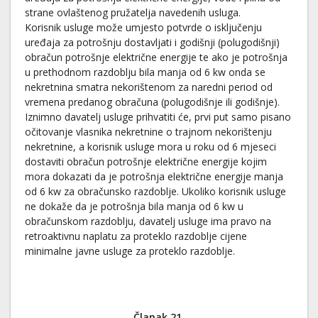
strane ovlaštenog pružatelja navedenih usluga.
Korisnik usluge može umjesto potvrde o isključenju
uređaja za potrošnju dostavljati i godišnji (polugodišnji)
obračun potrošnje električne energije te ako je potrošnja
u prethodnom razdoblju bila manja od 6 kw onda se
nekretnina smatra nekorištenom za naredni period od
vremena predanog obračuna (polugodišnje ili godišnje).
Iznimno davatelj usluge prihvatiti će, prvi put samo pisano
očitovanje vlasnika nekretnine o trajnom nekorištenju
nekretnine, a korisnik usluge mora u roku od 6 mjeseci
dostaviti obračun potrošnje električne energije kojim
mora dokazati da je potrošnja električne energije manja
od 6 kw za obračunsko razdoblje. Ukoliko korisnik usluge
ne dokaže da je potrošnja bila manja od 6 kw u
obračunskom razdoblju, davatelj usluge ima pravo na
retroaktivnu naplatu za proteklo razdoblje cijene
minimalne javne usluge za proteklo razdoblje.
Članak 21.