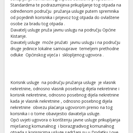
Standardima te podrazumijeva prikupljanje tog otpada na
određenom području pružanja usluge putem spremnika
od pojedinih korisnika i prijevoz tog otpada do ovlaštene
osobe za bradu tog otpada .
Davatelj usluge pruža javnu uslugu na području Općine
Kistanje.
Davatelj usluge može pružati javnu uslugu i na području
druge jedinice lokalne samouprave temeljem prethodne
odluke Općinskog vijeća i sklopljenog ugovora .
Korisnik usluge na području pružanja usluge je vlasnik
nekretnine, odnosno vlasnik posebnog dijela nekretnine i
korisnik nekretnine, odnosno posebnog dijela nekretnine
kada je vlasnik nekretnine , odnosno posebnog dijela
nekretnine obvezu plaćanja ugovorom prenio na tog
korisnika i o tome obavijestio davatelja usluge.
Opći uvjeti ugovora o korištenju javne usluge prikupljanja
miješanog komunalnog i biorazgradivog komunalnog
otpada s korisnicima usluge sadržani su u Dodatku I.ove