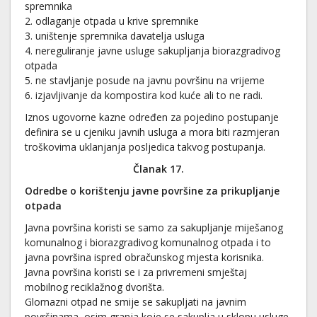
spremnika
2. odlaganje otpada u krive spremnike
3. uništenje spremnika davatelja usluga
4. nereguliranje javne usluge sakupljanja biorazgradivog
otpada
5. ne stavljanje posude na javnu površinu na vrijeme
6. izjavljivanje da kompostira kod kuće ali to ne radi.
Iznos ugovorne kazne određen za pojedino postupanje
definira se u cjeniku javnih usluga a mora biti razmjeran
troškovima uklanjanja posljedica takvog postupanja.
Članak 17.
Odredbe o korištenju javne površine za prikupljanje
otpada
Javna površina koristi se samo za sakupljanje miješanog
komunalnog i biorazgradivog komunalnog otpada i to
javna površina ispred obračunskog mjesta korisnika.
Javna površina koristi se i za privremeni smještaj
mobilnog reciklažnog dvorišta.
Glomazni otpad ne smije se sakupljati na javnim
površinama, osim granja koje se sakuplja u sklopu usluge