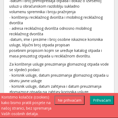
-datum i broj primopredaja otpada i dokaz o izvršenoj
usluzi u obračunskom razdoblju sukladno
volumenu spremnika i broju pražnjenja
- korištenju reciklažnog dvorišta i mobilnog reciklažnog
dvorišta
- adresa reciklažnog dvorišta odnosno mobilnog
reciklažnog dvorišta
-datum, ime i prezime i broj osobne iskaznice korisnika
usluge, ključni broj otpada propisan
posebnim propisom kojim se uređuje katalog otpada i
masa preuzetog otpada u reciklažnom dvorištu.
Za korištenje usluge preuzimanja glomaznog otpada vode
se sljedeći podaci:
- korisnik usluge, datum preuzimanja glomaznog otpada u
okviru javne usluge
- korisnik usluge, datum zahtjeva i datum preuzimanja
glomaznog otpada na zahtjev korisnika usluge.
Koristimo kolačiće (cookies)
Ne prihvaćam
Prihvaćam
kako bismo pratili posjete na
našoj stranici, bez spremanja
Vaših osobnih detalja.