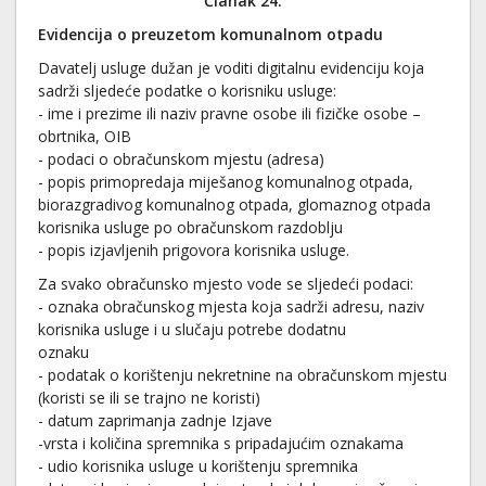
Članak 24.
Evidencija o preuzetom komunalnom otpadu
Davatelj usluge dužan je voditi digitalnu evidenciju koja
sadrži sljedeće podatke o korisniku usluge:
- ime i prezime ili naziv pravne osobe ili fizičke osobe –
obrtnika, OIB
- podaci o obračunskom mjestu (adresa)
- popis primopredaja miješanog komunalnog otpada,
biorazgradivog komunalnog otpada, glomaznog otpada
korisnika usluge po obračunskom razdoblju
- popis izjavljenih prigovora korisnika usluge.
Za svako obračunsko mjesto vode se sljedeći podaci:
- oznaka obračunskog mjesta koja sadrži adresu, naziv
korisnika usluge i u slučaju potrebe dodatnu
oznaku
- podatak o korištenju nekretnine na obračunskom mjestu
(koristi se ili se trajno ne koristi)
- datum zaprimanja zadnje Izjave
-vrsta i količina spremnika s pripadajućim oznakama
- udio korisnika usluge u korištenju spremnika