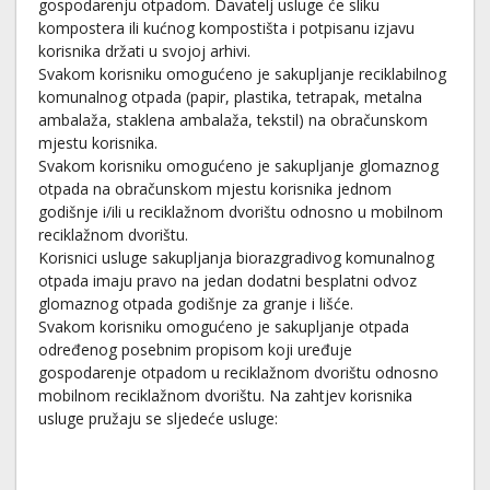
gospodarenju otpadom. Davatelj usluge će sliku
kompostera ili kućnog kompostišta i potpisanu izjavu
korisnika držati u svojoj arhivi.
Svakom korisniku omogućeno je sakupljanje reciklabilnog
komunalnog otpada (papir, plastika, tetrapak, metalna
ambalaža, staklena ambalaža, tekstil) na obračunskom
mjestu korisnika.
Svakom korisniku omogućeno je sakupljanje glomaznog
otpada na obračunskom mjestu korisnika jednom
godišnje i/ili u reciklažnom dvorištu odnosno u mobilnom
reciklažnom dvorištu.
Korisnici usluge sakupljanja biorazgradivog komunalnog
otpada imaju pravo na jedan dodatni besplatni odvoz
glomaznog otpada godišnje za granje i lišće.
Svakom korisniku omogućeno je sakupljanje otpada
određenog posebnim propisom koji uređuje
gospodarenje otpadom u reciklažnom dvorištu odnosno
mobilnom reciklažnom dvorištu. Na zahtjev korisnika
usluge pružaju se sljedeće usluge: