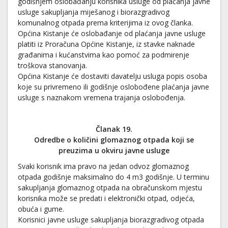
godišnjem oslobađanju korisnika usluge od plaćanja javne
usluge sakupljanja miješanog i biorazgradivog
komunalnog otpada prema kriterijima iz ovog članka.
Općina Kistanje će oslobađanje od plaćanja javne usluge
platiti iz Proračuna Općine Kistanje, iz stavke naknade
građanima i kućanstvima kao pomoć za podmirenje
troškova stanovanja.
Općina Kistanje će dostaviti davatelju usluga popis osoba
koje su privremeno ili godišnje oslobođene plaćanja javne
usluge s naznakom vremena trajanja oslobođenja.
Članak 19.
Odredbe o količini glomaznog otpada koji se
preuzima u okviru javne usluge
Svaki korisnik ima pravo na jedan odvoz glomaznog
otpada godišnje maksimalno do 4 m3 godišnje. U terminu
sakupljanja glomaznog otpada na obračunskom mjestu
korisnika može se predati i elektronički otpad, odjeća,
obuća i gume.
Korisnici javne usluge sakupljanja biorazgradivog otpada