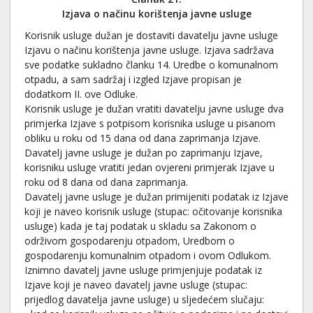
Izjava o načinu korištenja javne usluge
Korisnik usluge dužan je dostaviti davatelju javne usluge
Izjavu o načinu korištenja javne usluge. Izjava sadržava
sve podatke sukladno članku 14. Uredbe o komunalnom
otpadu, a sam sadržaj i izgled Izjave propisan je
dodatkom II. ove Odluke.
Korisnik usluge je dužan vratiti davatelju javne usluge dva
primjerka Izjave s potpisom korisnika usluge u pisanom
obliku u roku od 15 dana od dana zaprimanja Izjave.
Davatelj javne usluge je dužan po zaprimanju Izjave,
korisniku usluge vratiti jedan ovjereni primjerak Izjave u
roku od 8 dana od dana zaprimanja.
Davatelj javne usluge je dužan primijeniti podatak iz Izjave
koji je naveo korisnik usluge (stupac: očitovanje korisnika
usluge) kada je taj podatak u skladu sa Zakonom o
održivom gospodarenju otpadom, Uredbom o
gospodarenju komunalnim otpadom i ovom Odlukom.
Iznimno davatelj javne usluge primjenjuje podatak iz
Izjave koji je naveo davatelj javne usluge (stupac:
prijedlog davatelja javne usluge) u sljedećem slučaju: