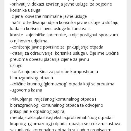
-prihvatljivi dokazi izvršenja javne usluge za pojedine
korisnike usluga
-cijena obvezne minimalne javne usluge
-način određivanja udjela korisnika javne usluge u slučaju
kada su korisnici javne usluge kućanstva i
koriste zajedničke spremnike, a nije postignut sporazum
o njihovim udjelima
-korištenje javne površine za prikupljanje otpada
-kriterij za određivanje korisnika usluge u čije ime Općina
preuzima obvezu plaćanja cijene za javnu
uslugu
-korištenju površina za potrebe kompostiranja
biorazgradivog otpada
-količine krupnog (glomaznog) otpada koji se preuzima
-ugovorna kazna
Prikupljanje miješanog komunalnog otpada i
biorazgradivog komunalnog otpada te odvojeno
prikupljanje otpadnog papira,
metala,stakla,plastike,tekstila,problematičnog otpada i
krupnog (glomaznog) otpada obavlja se u okviru sustava
sakupljanja komunalnog otpada sukladno propisanim