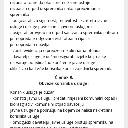
računa o tome da oko spremnika ne ostaje
razbacan otpad iz spremnika nakon preuzimanja
spremnika
- odgovarati za sigurnost, redovitost i kvalitetu javne
usluge i usluge povezane s javnom uslugom
- osigurati provjeru da otpad sadržan u spremniku prilikom
primopredaje odgovara vrsti otpada čija se
primopredaja obavlja
- voditi evidenciju o preuzetim količinama otpada
- davatelj usluge je dužan osigurati uvjete kojima se
ostvaruje pojedinačno korištenje javne usluge
uključivo i kad više korisnika koristi zajednički spremnik.
Članak 9.
Obveze korisnika usluge
:
Korisnik usluge je dužan:
- koristiti javnu uslugu i predati miješani komunalni otpad i
biorazgradivi komunalni otpad davatelju
javne usluge na području na kojem se nalazi nekretnina
korisnika usluge
- omogućiti davatelju javne usluge pristup spremniku na