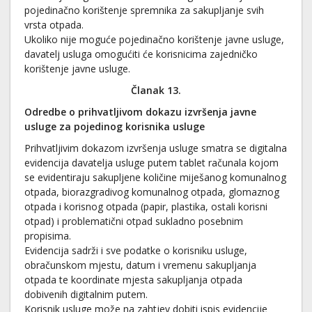
pojedinačno korištenje spremnika za sakupljanje svih
vrsta otpada.
Ukoliko nije moguće pojedinačno korištenje javne usluge,
davatelj usluga omogućiti će korisnicima zajedničko
korištenje javne usluge.
Članak 13.
Odredbe o prihvatljivom dokazu izvršenja javne
usluge za pojedinog korisnika usluge
Prihvatljivim dokazom izvršenja usluge smatra se digitalna
evidencija davatelja usluge putem tablet računala kojom
se evidentiraju sakupljene količine miješanog komunalnog
otpada, biorazgradivog komunalnog otpada, glomaznog
otpada i korisnog otpada (papir, plastika, ostali korisni
otpad) i problematični otpad sukladno posebnim
propisima.
Evidencija sadrži i sve podatke o korisniku usluge,
obračunskom mjestu, datum i vremenu sakupljanja
otpada te koordinate mjesta sakupljanja otpada
dobivenih digitalnim putem.
Korisnik usluge može na zahtjev dobiti ispis evidencije