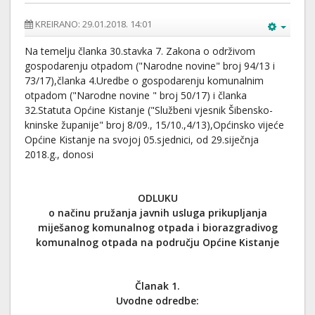
KREIRANO: 29.01.2018. 14:01
Na temelju članka 30.stavka 7. Zakona o održivom
gospodarenju otpadom ("Narodne novine" broj 94/13 i
73/17),članka 4.Uredbe o gospodarenju komunalnim
otpadom ("Narodne novine " broj 50/17) i članka
32.Statuta Općine Kistanje ("Službeni vjesnik Šibensko-
kninske županije" broj 8/09., 15/10.,4/13),Općinsko vijeće
Općine Kistanje na svojoj 05.sjednici, od 29.siječnja
2018.g., donosi
ODLUKU
o načinu pružanja javnih usluga prikupljanja
miješanog komunalnog otpada i biorazgradivog
komunalnog otpada na području Općine Kistanje
Članak 1.
Uvodne odredbe: