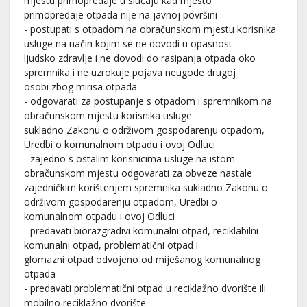
mjestu primopredaje u slučaju kad mjesto
primopredaje otpada nije na javnoj površini
- postupati s otpadom na obračunskom mjestu korisnika
usluge na način kojim se ne dovodi u opasnost
ljudsko zdravlje i ne dovodi do rasipanja otpada oko
spremnika i ne uzrokuje pojava neugode drugoj
osobi zbog mirisa otpada
- odgovarati za postupanje s otpadom i spremnikom na
obračunskom mjestu korisnika usluge
sukladno Zakonu o održivom gospodarenju otpadom,
Uredbi o komunalnom otpadu i ovoj Odluci
- zajedno s ostalim korisnicima usluge na istom
obračunskom mjestu odgovarati za obveze nastale
zajedničkim korištenjem spremnika sukladno Zakonu o
održivom gospodarenju otpadom, Uredbi o
komunalnom otpadu i ovoj Odluci
- predavati biorazgradivi komunalni otpad, reciklabilni
komunalni otpad, problematični otpad i
glomazni otpad odvojeno od miješanog komunalnog
otpada
- predavati problematični otpad u reciklažno dvorište ili
mobilno reciklažno dvorište