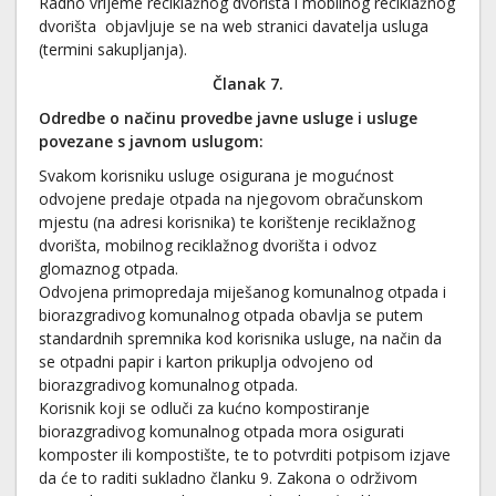
Radno vrijeme reciklažnog dvorišta i mobilnog reciklažnog
dvorišta objavljuje se na web stranici davatelja usluga
(termini sakupljanja).
Članak 7.
Odredbe o načinu provedbe javne usluge i usluge
povezane s javnom uslugom
:
Svakom korisniku usluge osigurana je mogućnost
odvojene predaje otpada na njegovom obračunskom
mjestu (na adresi korisnika) te korištenje reciklažnog
dvorišta, mobilnog reciklažnog dvorišta i odvoz
glomaznog otpada.
Odvojena primopredaja miješanog komunalnog otpada i
biorazgradivog komunalnog otpada obavlja se putem
standardnih spremnika kod korisnika usluge, na način da
se otpadni papir i karton prikuplja odvojeno od
biorazgradivog komunalnog otpada.
Korisnik koji se odluči za kućno kompostiranje
biorazgradivog komunalnog otpada mora osigurati
komposter ili kompostište, te to potvrditi potpisom izjave
da će to raditi sukladno članku 9. Zakona o održivom