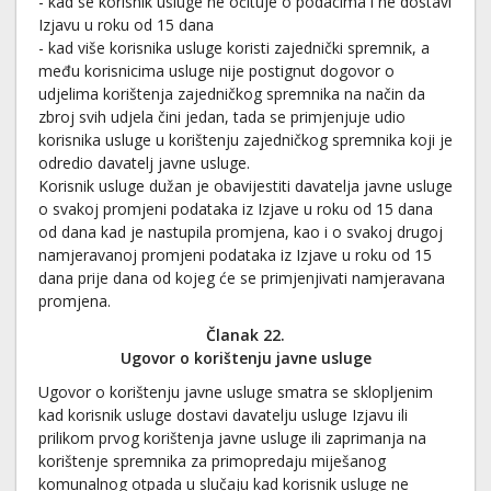
- kad se korisnik usluge ne očituje o podacima i ne dostavi
Izjavu u roku od 15 dana
- kad više korisnika usluge koristi zajednički spremnik, a
među korisnicima usluge nije postignut dogovor o
udjelima korištenja zajedničkog spremnika na način da
zbroj svih udjela čini jedan, tada se primjenjuje udio
korisnika usluge u korištenju zajedničkog spremnika koji je
odredio davatelj javne usluge.
Korisnik usluge dužan je obavijestiti davatelja javne usluge
o svakoj promjeni podataka iz Izjave u roku od 15 dana
od dana kad je nastupila promjena, kao i o svakoj drugoj
namjeravanoj promjeni podataka iz Izjave u roku od 15
dana prije dana od kojeg će se primjenjivati namjeravana
promjena.
Članak 22.
Ugovor o korištenju javne usluge
Ugovor o korištenju javne usluge smatra se sklopljenim
kad korisnik usluge dostavi davatelju usluge Izjavu ili
prilikom prvog korištenja javne usluge ili zaprimanja na
korištenje spremnika za primopredaju miješanog
komunalnog otpada u slučaju kad korisnik usluge ne