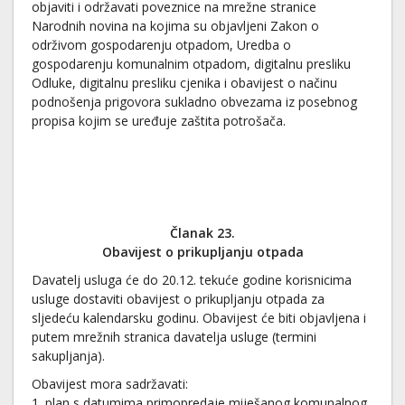
objaviti i održavati poveznice na mrežne stranice
Narodnih novina na kojima su objavljeni Zakon o
održivom gospodarenju otpadom, Uredba o
gospodarenju komunalnim otpadom, digitalnu presliku
Odluke, digitalnu presliku cjenika i obavijest o načinu
podnošenja prigovora sukladno obvezama iz posebnog
propisa kojim se uređuje zaštita potrošača.
Članak 23.
Obavijest o prikupljanju otpada
Davatelj usluga će do 20.12. tekuće godine korisnicima
usluge dostaviti obavijest o prikupljanju otpada za
sljedeću kalendarsku godinu. Obavijest će biti objavljena i
putem mrežnih stranica davatelja usluge (termini
sakupljanja).
Obavijest mora sadržavati:
1. plan s datumima primopredaje miješanog komunalnog