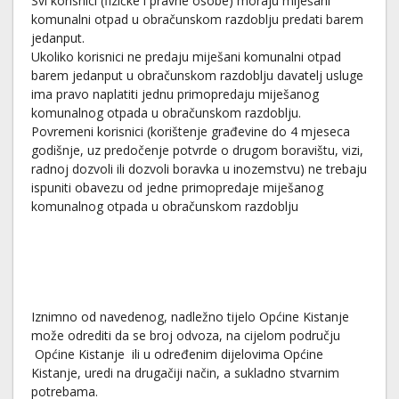
Svi korisnici (fizičke i pravne osobe) moraju miješani
komunalni otpad u obračunskom razdoblju predati barem
jedanput.
Ukoliko korisnici ne predaju miješani komunalni otpad
barem jedanput u obračunskom razdoblju davatelj usluge
ima pravo naplatiti jednu primopredaju miješanog
komunalnog otpada u obračunskom razdoblju.
Povremeni korisnici (korištenje građevine do 4 mjeseca
godišnje, uz predočenje potvrde o drugom boravištu, vizi,
radnoj dozvoli ili dozvoli boravka u inozemstvu) ne trebaju
ispuniti obavezu od jedne primopredaje miješanog
komunalnog otpada u obračunskom razdoblju
Iznimno od navedenog, nadležno tijelo Općine Kistanje
može odrediti da se broj odvoza, na cijelom području
Općine Kistanje ili u određenim dijelovima Općine
Kistanje, uredi na drugačiji način, a sukladno stvarnim
potrebama.