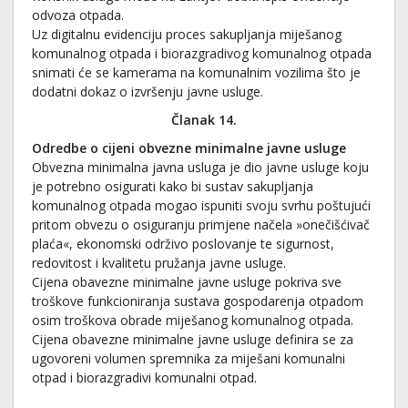
odvoza otpada.
Uz digitalnu evidenciju proces sakupljanja miješanog
komunalnog otpada i biorazgradivog komunalnog otpada
snimati će se kamerama na komunalnim vozilima što je
dodatni dokaz o izvršenju javne usluge.
Članak 14.
Odredbe o cijeni obvezne minimalne javne usluge
Obvezna minimalna javna usluga je dio javne usluge koju
je potrebno osigurati kako bi sustav sakupljanja
komunalnog otpada mogao ispuniti svoju svrhu poštujući
pritom obvezu o osiguranju primjene načela »onečišćivač
plaća«, ekonomski održivo poslovanje te sigurnost,
redovitost i kvalitetu pružanja javne usluge.
Cijena obavezne minimalne javne usluge pokriva sve
troškove funkcioniranja sustava gospodarenja otpadom
osim troškova obrade miješanog komunalnog otpada.
Cijena obavezne minimalne javne usluge definira se za
ugovoreni volumen spremnika za miješani komunalni
otpad i biorazgradivi komunalni otpad.