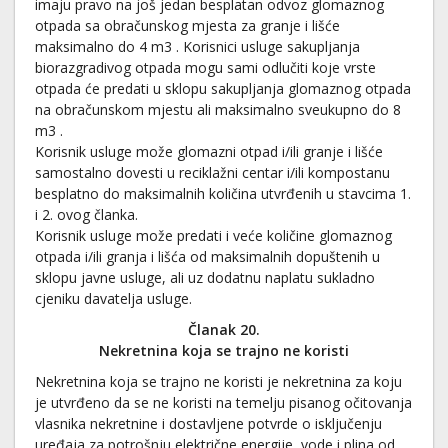
imaju pravo na još jedan besplatan odvoz glomaznog
otpada sa obračunskog mjesta za granje i lišće
maksimalno do 4 m3 . Korisnici usluge sakupljanja
biorazgradivog otpada mogu sami odlučiti koje vrste
otpada će predati u sklopu sakupljanja glomaznog otpada
na obračunskom mjestu ali maksimalno sveukupno do 8
m3 .
Korisnik usluge može glomazni otpad i/ili granje i lišće
samostalno dovesti u reciklažni centar i/ili kompostanu
besplatno do maksimalnih količina utvrđenih u stavcima 1.
i 2. ovog članka.
Korisnik usluge može predati i veće količine glomaznog
otpada i/ili granja i lišća od maksimalnih dopuštenih u
sklopu javne usluge, ali uz dodatnu naplatu sukladno
cjeniku davatelja usluge.
Članak 20.
Nekretnina koja se trajno ne koristi
Nekretnina koja se trajno ne koristi je nekretnina za koju
je utvrđeno da se ne koristi na temelju pisanog očitovanja
vlasnika nekretnine i dostavljene potvrde o isključenju
uređaja za potrošnju električne energije, vode i plina od