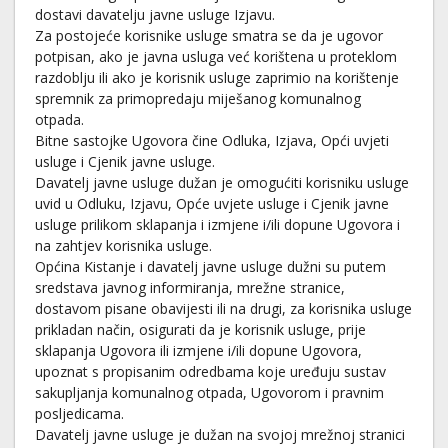
dostavi davatelju javne usluge Izjavu.
Za postojeće korisnike usluge smatra se da je ugovor
potpisan, ako je javna usluga već korištena u proteklom
razdoblju ili ako je korisnik usluge zaprimio na korištenje
spremnik za primopredaju miješanog komunalnog
otpada.
Bitne sastojke Ugovora čine Odluka, Izjava, Opći uvjeti
usluge i Cjenik javne usluge.
Davatelj javne usluge dužan je omogućiti korisniku usluge
uvid u Odluku, Izjavu, Opće uvjete usluge i Cjenik javne
usluge prilikom sklapanja i izmjene i/ili dopune Ugovora i
na zahtjev korisnika usluge.
Općina Kistanje i davatelj javne usluge dužni su putem
sredstava javnog informiranja, mrežne stranice,
dostavom pisane obavijesti ili na drugi, za korisnika usluge
prikladan način, osigurati da je korisnik usluge, prije
sklapanja Ugovora ili izmjene i/ili dopune Ugovora,
upoznat s propisanim odredbama koje uređuju sustav
sakupljanja komunalnog otpada, Ugovorom i pravnim
posljedicama.
Davatelj javne usluge je dužan na svojoj mrežnoj stranici