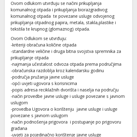
Ovom odlukom utvrđuju se načini prikupljanja
komunalnog otpada i prikupljanja biorazgradivog
komunalnog otpada te povezane usluge odvojenog
prikupljanja otpadnog papira, metala, stakla,plastike i
tekstila te krupnog (glomaznog) otpada.
Ovom Odlukom se utvrđuju:
-kriteriji obračuna količine otpada
-standardne veličine i druga bitna svojstva spremnika za
prikupljanje otpada
-najmanja učestalost odvoza otpada prema područjima
-obračunska razdoblja kroz kalendarsku godinu
-područja pružanja javne usluge
-opći uvjeti ugovora s korisnicima
-popis adresa reciklažnih dvorišta i naselja na području
-način provedbe javne usluge i usluge povezane s javnom
uslugom
-provedba Ugovora o korištenju javne usluge i usluge
povezane s javnom uslugom
-način podnošenja prigovora i postupanje po prigovoru
građana
-uvjeti za pojedinačno korištenje javne usluge