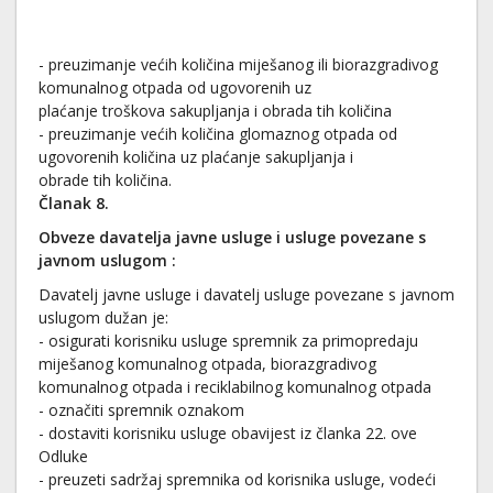
- preuzimanje većih količina miješanog ili biorazgradivog
komunalnog otpada od ugovorenih uz
plaćanje troškova sakupljanja i obrada tih količina
- preuzimanje većih količina glomaznog otpada od
ugovorenih količina uz plaćanje sakupljanja i
obrade tih količina.
Članak 8.
Obveze davatelja javne usluge i usluge povezane s
javnom uslugom
:
Davatelj javne usluge i davatelj usluge povezane s javnom
uslugom dužan je:
- osigurati korisniku usluge spremnik za primopredaju
miješanog komunalnog otpada, biorazgradivog
komunalnog otpada i reciklabilnog komunalnog otpada
- označiti spremnik oznakom
- dostaviti korisniku usluge obavijest iz članka 22. ove
Odluke
- preuzeti sadržaj spremnika od korisnika usluge, vodeći