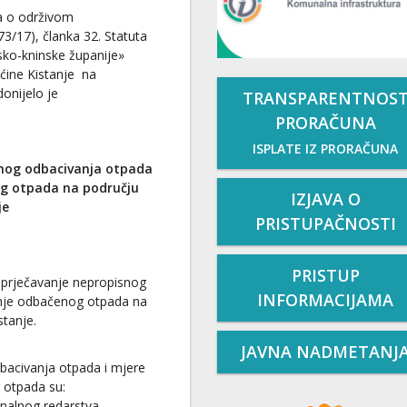
a o održivom
3/17), članka 32. Statuta
nsko-kninske županije»
pćine Kistanje na
donijelo je
TRANSPARENTNOS
PRORAČUNA
ISPLATE IZ PRORAČUNA
snog odbacivanja otpada
og otpada
na području
IZJAVA O
je
PRISTUPAČNOSTI
PRISTUP
prječavanje nepropisnog
INFORMACIJAMA
anje odbačenog otpada na
tanje.
JAVNA NADMETANJ
bacivanja otpada i mjere
 otpada su:
nalnog redarstva,