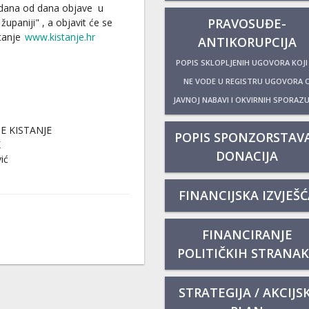
dana od dana objave u
PRAVOSUĐE-
upaniji" , a objavit će se
stanje
www.kistanje.hr
ANTIKORUPCIJA
POPIS SKLOPLJENIH UGOVORA KOJI
NE VODE U REGISTRU UGOVORA 
JAVNOJ NABAVI I OKVIRNIH SPORAZ
E KISTANJE
POPIS SPONZORSTAVA
K
DONACIJA
ić
FINANCIJSKA IZVJEŠĆ
FINANCIRANJE
POLITIČKIH STRANA
STRATEGIJA / AKCIJSK