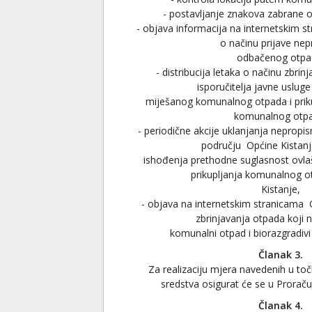
- postavljanje znakova zabrane 
- objava informacija na internetskim s
o načinu prijave nep
odbačenog otpa
- distribucija letaka o načinu zbri
isporučitelja javne usluge
miješanog komunalnog otpada i priku
komunalnog otp
- periodične akcije uklanjanja neprop
području Općine Kistan
ishođenja prethodne suglasnost ovla
prikupljanja komunalnog 
Kistanje,
- objava na internetskim stranicama 
zbrinjavanja otpada koji n
komunalni otpad i biorazgradiv
Članak 3.
Za realizaciju mjera navedenih u točk
sredstva osigurat će se u Prorač
Članak 4.