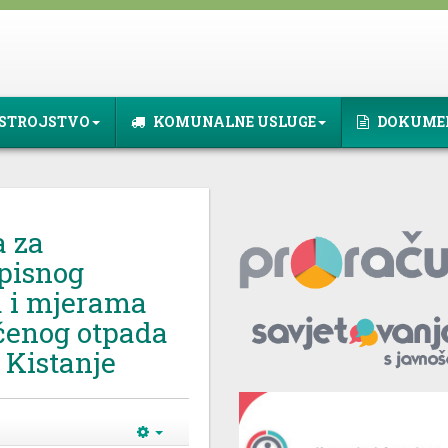
STROJSTVO
KOMUNALNE USLUGE
DOKUME
 za
pisnog
a i mjerama
čenog otpada
 Kistanje