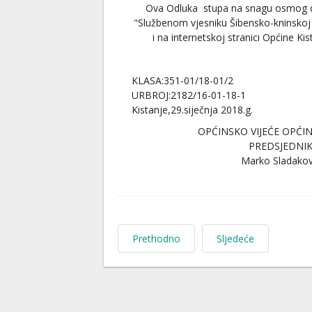
Ova Odluka stupa na snagu osmog 
"Službenom vjesniku Šibensko-kninskoj ž
i na internetskoj stranici Općine Ki
KLASA:351-01/18-01/2
URBROJ:2182/16-01-18-1
Kistanje,29.siječnja 2018.g.
OPĆINSKO VIJEĆE OPĆIN
PREDSJEDNI
Marko Sladakov
Prethodno
Sljedeće