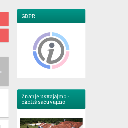
GDPR
NE
Znanje usvajajmo -
okoliš sačuvajmo
M