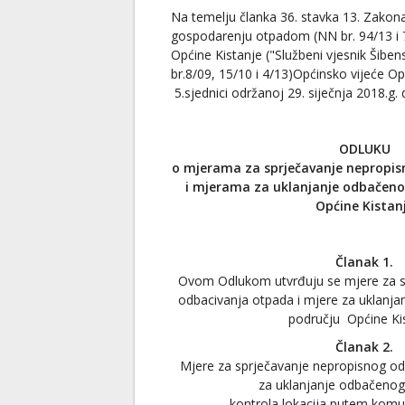
Na temelju članka 36. stavka 13. Zakon
gospodarenju otpadom (NN br. 94/13 i 7
Općine Kistanje ("Službeni vjesnik Šibe
br.8/09, 15/10 i 4/13)Općinsko vijeće O
5.sjednici održanoj 29. siječnja 2018.g. 
ODLUKU
o mjerama za sprječavanje nepropi
i mjerama za uklanjanje odbačen
Općine Kistan
Članak 1.
Ovom Odlukom utvrđuju se mjere za s
odbacivanja otpada i mjere za uklanj
području Općine Kis
Članak 2.
Mjere za sprječavanje nepropisnog od
za uklanjanje odbačenog
- kontrola lokacija putem komu