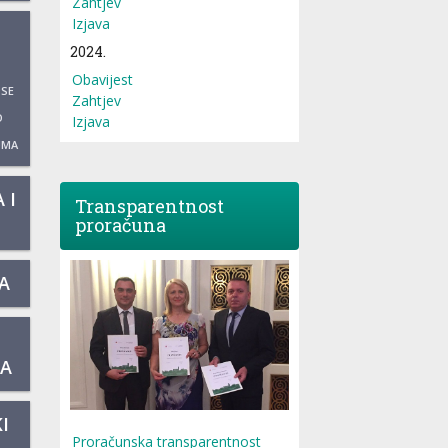
Zahtjev
Izjava
2024.
Obavijest
 SE
Zahtjev
O
Izjava
UMA
 I
Transparentnost
proračuna
A
KA
I
Proračunska transparentnost