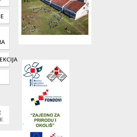
TE
RA
EKCIJA