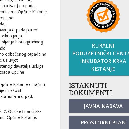
odbacivanja otpada,
tranicama Općine Kistanje
ropisno
da,
njavanja otpada putem
 prikupljanja
pljanja biorazgradivog
RURALNI
ada,
PODUZETNIČKI CENT
isno odbačenog otpada na
je uz uvjet
INKUBATOR KRKA
štenog davatelja usluge
KISTANJE
otpada Općine
ISTAKNUTI
Općine Kistanje o načinu
ije mješoviti
DOKUMENTI
i komunalni otpad.
JAVNA NABAVA
i 2. Odluke financijska
unu Općine Kistanje.
PROSTORNI PLAN