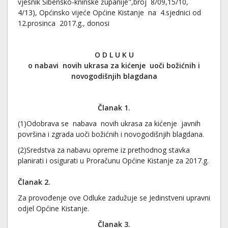
vjesnik Šibensko-kninske županije",broj 8/09,15/10,
4/13), Općinsko vijeće Općine Kistanje na 4.sjednici od
12.prosinca 2017.g., donosi
O D L U K U
o nabavi novih ukrasa za kićenje uoči božićnih i
novogodišnjih blagdana
Članak 1.
(1)Odobrava se nabava novih ukrasa za kićenje javnih
površina i zgrada uoči božićnih i novogodišnjih blagdana.
(2)Sredstva za nabavu opreme iz prethodnog stavka
planirati i osigurati u Proračunu Općine Kistanje za 2017.g.
Članak
2
.
Za provođenje ove Odluke zadužuje se Jedinstveni upravni
odjel Općine Kistanje.
Članak 3.