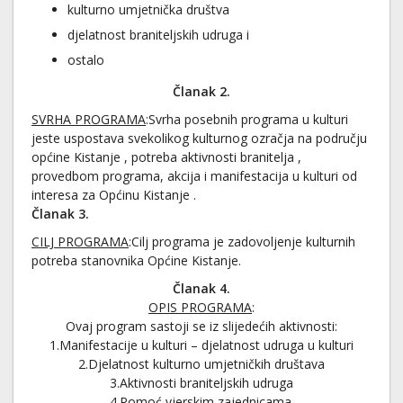
kulturno umjetnička društva
djelatnost braniteljskih udruga i
ostalo
Članak 2.
SVRHA PROGRAMA
:Svrha posebnih programa u kulturi
jeste uspostava svekolikog kulturnog ozračja na području
općine Kistanje , potreba aktivnosti branitelja ,
provedbom programa, akcija i manifestacija u kulturi od
interesa za Općinu Kistanje .
Članak 3.
CILJ PROGRAMA
:Cilj programa je zadovoljenje kulturnih
potreba stanovnika Općine Kistanje.
Članak 4.
OPIS PROGRAMA
:
Ovaj program sastoji se iz slijedećih aktivnosti:
1.Manifestacije u kulturi – djelatnost udruga u kulturi
2.Djelatnost kulturno umjetničkih društava
3.Aktivnosti braniteljskih udruga
4.Pomoć vjerskim zajednicama.