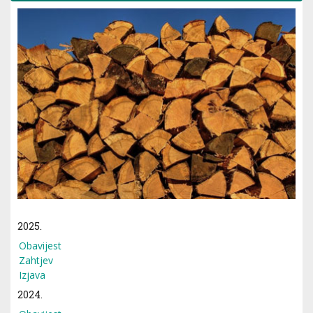
2025.
Obavijest
Zahtjev
Izjava
2024.