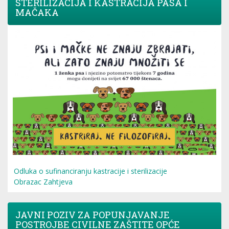
STERILIZACIJA I KASTRACIJA PASA I
MAČAKA
Odluka o sufinanciranju kastracije i sterilizacije
Obrazac Zahtjeva
JAVNI POZIV ZA POPUNJAVANJE
POSTROJBE CIVILNE ZAŠTITE OPĆE