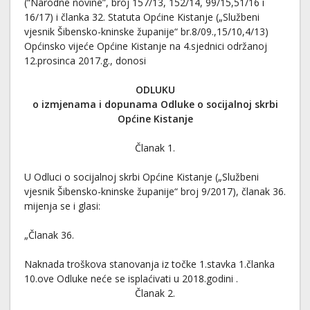
(“Narodne novine”, broj 157/13, 152/14, 99/15,51/16 i
16/17) i članka 32. Statuta Općine Kistanje („Službeni
vjesnik Šibensko-kninske županije“ br.8/09.,15/10,4/13)
Općinsko vijeće Općine Kistanje na 4.sjednici održanoj
12.prosinca 2017.g., donosi
ODLUKU
o izmjenama i dopunama Odluke o socijalnoj skrbi
Općine Kistanje
Članak 1.
U Odluci o socijalnoj skrbi Općine Kistanje („Službeni
vjesnik Šibensko-kninske županije“ broj 9/2017), članak 36.
mijenja se i glasi:
„Članak 36.
Naknada troškova stanovanja iz točke 1.stavka 1.članka
10.ove Odluke neće se isplaćivati u 2018.godini .
Članak 2.