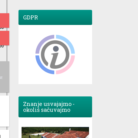
GDPR
00
00
NE
Znanje usvajajmo -
okoliš sačuvajmo
M