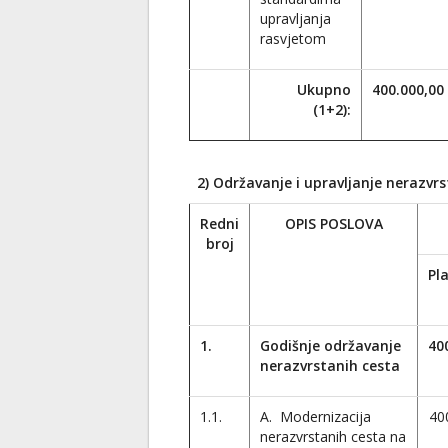
upravljanja
rasvjetom
Ukupno
400.000,00
(1+2):
2) Održavanje i upravljanje nerazv
Redni
OPIS POSLOVA
broj
Pl
1.
Godišnje održavanje
40
nerazvrstanih cesta
1.1.
A. Modernizacija
40
nerazvrstanih cesta na