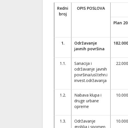
Redni
OPIS POSLOVA
broj
Plan 20
1.
Održavanje
182.000
javnih površina
1.1.
Sanacija i
22.00
održavanje javnih
površina/usl.tehn.i
invest.održavanja
1.2.
Nabava klupa i
10.00
druge urbane
opreme
1.3.
Održavanje
10.00
groblja i spomen