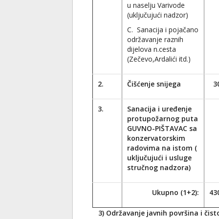
u naselju Varivode
(uključujući nadzor)
C. Sanacija i pojačano
održavanje raznih
dijelova n.cesta
(Zečevo,Ardalići itd.)
2.
Čišćenje snijega
3
3.
Sanacija i uređenje
protupožarnog puta
GUVNO-PIŠTAVAC sa
konzervatorskim
radovima na istom (
uključujući i usluge
stručnog nadzora)
Ukupno (1+2):
43
3) Održavanje javnih površina i čist