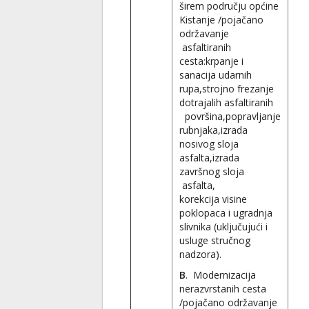
širem području općine
Kistanje /pojačano
održavanje
asfaltiranih
cesta:krpanje i
sanacija udarnih
rupa,strojno frezanje
dotrajalih asfaltiranih
površina,popravljanje
rubnjaka,izrada
nosivog sloja
asfalta,izrada
završnog sloja
asfalta,
korekcija visine
poklopaca i ugradnja
slivnika (uključujući i
usluge stručnog
nadzora).
B
. Modernizacija
nerazvrstanih cesta
/pojačano održavanje