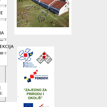
TE
RA
00
EKCIJA
00
00