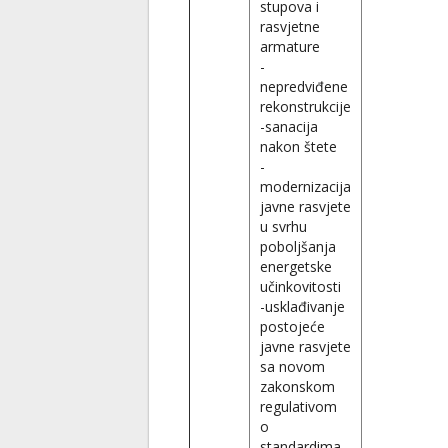
stupova i
rasvjetne
armature
-
nepredviđene
rekonstrukcije
-sanacija
nakon štete
-
modernizacija
javne rasvjete
u svrhu
poboljšanja
energetske
učinkovitosti
-usklađivanje
postojeće
javne rasvjete
sa novom
zakonskom
regulativom
o
standardima