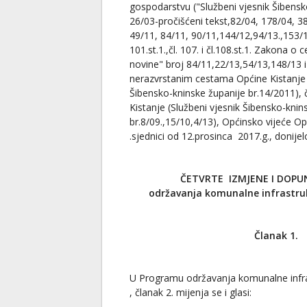
gospodarstvu ("Službeni vjesnik Šibensk
26/03-pročišćeni tekst,82/04, 178/04, 3
49/11, 84/11, 90/11,144/12,94/13.,153/1
101.st.1.,čl. 107. i čl.108.st.1. Zakona 
novine" broj 84/11,22/13,54/13,148/13 i
nerazvrstanim cestama Općine Kistanje 
Šibensko-kninske županije br.14/2011), 
Kistanje (Službeni vjesnik Šibensko-knin
br.8/09.,15/10,4/13), Općinsko vijeće Op
.sjednici od 12.prosinca 2017.g., donijel
ČETVRTE IZMJENE I DOP
održavanja komunalne infrastruk
Članak 1.
U Programu održavanja komunalne infra
, članak 2. mijenja se i glasi: