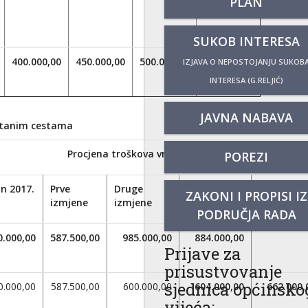
PLAN
SUKOB INTERESA
400.000,00
450.000,00
500.000,00
563.000,00
IZJAVA O NEPOSTOJANJU SUKOB
INTERESA (G.RELJIĆ)
JAVNA NABAVA
rstanim cestama
Procjena troškova vrijednost u HRK
POREZI
an 2017.
Prve
Druge
Treće
Četvrte
ZAKONI I PROPISI IZ
izmjene
izmjene
izmjene
izmjene
PODRUČJA RADA
0.000,00
587.500,00
985.000,00
884.000,00
Prijave za
prisustvovanje
sjednica općinsko
0.000,00
587.500,00
600.000,00
604.000,00
662.000,
vijeća: