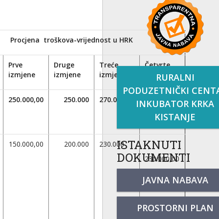
Procjena troškova-vrijednost u HRK
Prve
Druge
Treće
Četvrte
izmjene
izmjene
izmjene
izmjene
RURALNI
PODUZETNIČKI CENT
250.000,00
250.000
270.000
333.000,00
INKUBATOR KRKA
KISTANJE
ISTAKNUTI
150.000,00
200.000
230.000
DOKUMENTI
230.000,00
JAVNA NABAVA
PROSTORNI PLAN