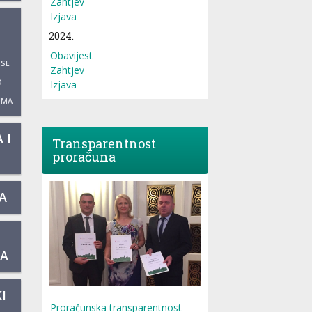
Zahtjev
Izjava
2024.
Obavijest
 SE
Zahtjev
O
Izjava
UMA
 I
Transparentnost
proračuna
A
KA
I
Proračunska transparentnost