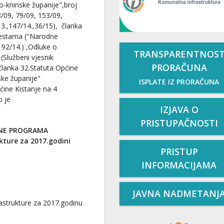
o-kninske županije",broj
8/09, 79/09, 153/09,
3.,147/14.,36/15), članka
o cestama ("Narodne
 92/14.) ,Odluke o
TRANSPARENTNOS
(Službeni vjesnik
PRORAČUNA
članka 32.Statuta Općine
ske županije"
ISPLATE IZ PRORAČUNA
ćine Kistanje na 4
o je
IZJAVA O
PRISTUPAČNOSTI
UNE PROGRAMA
ture za 2017.godini
PRISTUP
INFORMACIJAMA
JAVNA NADMETANJ
strukture za 2017.godinu