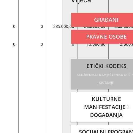
GRAĐANI
0
0
385.000,00
265.000,00
265.000,
PRAVNE OSOBE
0
0
0
15.000,00
15.000,
ETIČKI KODEKS
SLUŽBENIKA I NAMJEŠTENIKA OPĆI
KISTANJE
KULTURNE
MANIFESTACIJE I
DOGAĐANJA
SOCIJALNI PROGRA