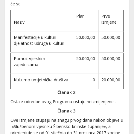
će se:
Plan
Prve
Naziv
izmjene
Manifestacije u kulturi –
50.000,00
50.000,00
djelatnost udruga u kulturi
Pomoć vjerskim
50.000,00
50.000,00
zajednicama
Kulturno umjetnička društva
0
20.000,00
Članak 2.
Ostale odredbe ovog Programa ostaju neizmijenjene .
Članak 3.
Ove izmjene stupaju na snagu prvog dana nakon objave u
«Službenom vjesniku Šibensko-kninske županije», a
primjenjuje se od 01.siječnja do 31.prosinca 2017.godine.