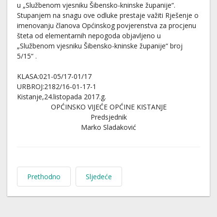
u „Službenom vjesniku Šibensko-kninske županije“.
Stupanjem na snagu ove odluke prestaje važiti Rješenje o
imenovanju članova Općinskog povjerenstva za procjenu
šteta od elementarnih nepogoda objavljeno u
„Službenom vjesniku Šibensko-kninske županije“ broj
5/15“ .
KLASA:021-05/17-01/17
URBROJ:2182/16-01-17-1
Kistanje,24.listopada 2017.g.
OPĆINSKO VIJEĆE OPĆINE KISTANJE
Predsjednik
Marko Sladaković
Prethodno
Sljedeće