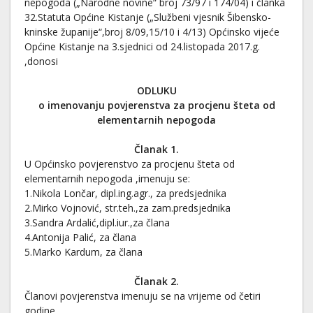
nepogoda („Narodne novine“ broj 73/97 i 174/04) i članka
32.Statuta Općine Kistanje („Službeni vjesnik Šibensko-
kninske županije“,broj 8/09,15/10 i 4/13) Općinsko vijeće
Općine Kistanje na 3.sjednici od 24.listopada 2017.g.
,donosi
ODLUKU
o imenovanju povjerenstva za procjenu šteta od
elementarnih nepogoda
Članak 1.
U Općinsko povjerenstvo za procjenu šteta od
elementarnih nepogoda ,imenuju se:
1.Nikola Lončar, dipl.ing.agr., za predsjednika
2.Mirko Vojnović, str.teh.,za zam.predsjednika
3.Sandra Ardalić,dipl.iur.,za člana
4.Antonija Palić, za člana
5.Marko Kardum, za člana
Članak 2.
Članovi povjerenstva imenuju se na vrijeme od četiri
godine.