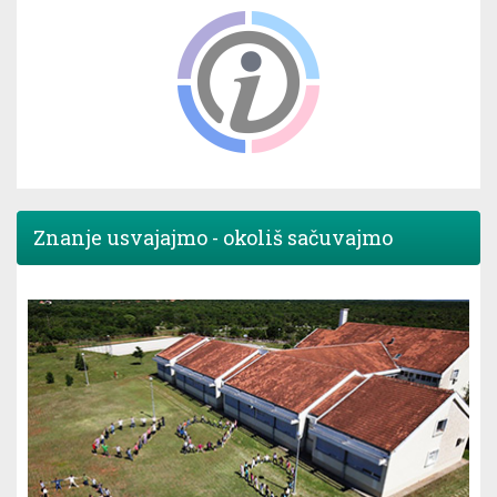
Znanje usvajajmo - okoliš sačuvajmo