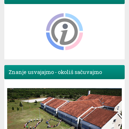
Znanje usvajajmo - okoliš sačuvajmo