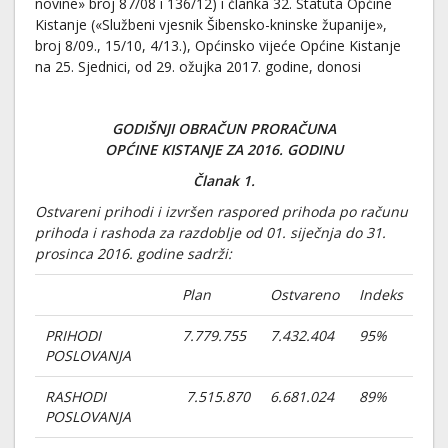
novine» broj 87/08 i 136/12) i članka 32. Statuta Općine
Kistanje («Službeni vjesnik Šibensko-kninske županije»,
broj 8/09., 15/10, 4/13.), Općinsko vijeće Općine Kistanje
na 25. Sjednici, od 29. ožujka 2017. godine, donosi
GODIŠNJI OBRAČUN PRORAČUNA
OPĆINE KISTANJE ZA 2016. GODINU
Članak 1.
Ostvareni prihodi i izvršen raspored prihoda po računu
prihoda i rashoda za razdoblje od 01. siječnja do 31.
prosinca 2016. godine sadrži:
Plan
Ostvareno
Indeks
PRIHODI
7.779.755
7.432.404
95%
POSLOVANJA
RASHODI
7.515.870
6.681.024
89%
POSLOVANJA