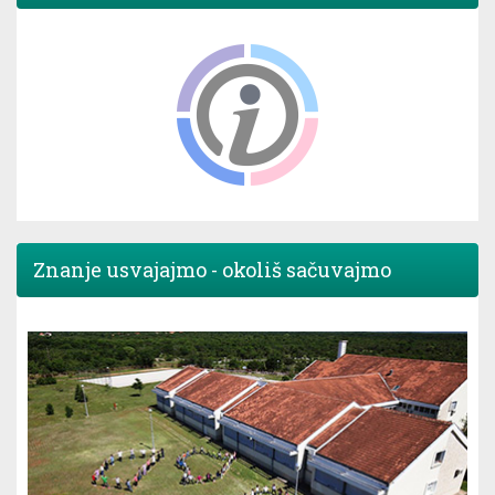
Znanje usvajajmo - okoliš sačuvajmo