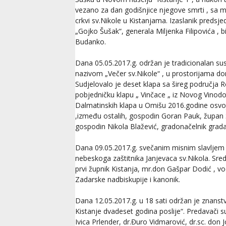
vezano za dan godišnjice njegove smrti , sa 
crkvi sv.Nikole u Kistanjama. Izaslanik predsj
„Gojko Šušak“, generala Miljenka Filipovića , b
Budanko.
Dana 05.05.2017.g. održan je tradicionalan su
nazivom „Večer sv.Nikole“ , u prostorijama d
Sudjelovalo je deset klapa sa šireg područja R
pobjedničku klapu „ Vinčace „ iz Novog Vinodol
Dalmatinskih klapa u Omišu 2016.godine osvoji
,između ostalih, gospodin Goran Pauk, župan 
gospodin Nikola Blažević, gradonačelnik grada
Dana 09.05.2017.g. svečanim misnim slavljem 
nebeskoga zaštitnika Janjevaca sv.Nikola. Sre
prvi župnik Kistanja, mr.don Gašpar Dodić , v
Zadarske nadbiskupije i kanonik.
Dana 12.05.2017.g. u 18 sati održan je znans
Kistanje dvadeset godina poslije“. Predavači su b
Ivica Prlender, dr.Đuro Vidmarović, dr.sc. don J