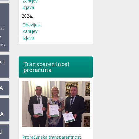
Zahtjev
Izjava
2024.
Obavijest
 SE
Zahtjev
O
Izjava
UMA
 I
Transparentnost
proračuna
A
KA
I
Proračunska transparentnost