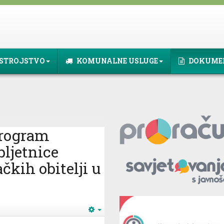
STROJSTVO
KOMUNALNE USLUGE
DOKUME
program
bljetnice
čkih obitelji u