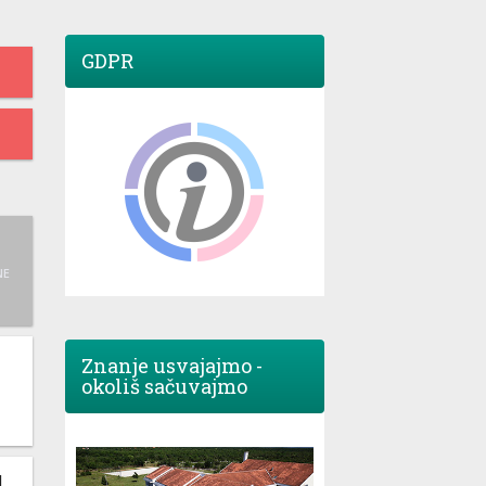
GDPR
NE
Znanje usvajajmo -
okoliš sačuvajmo
M