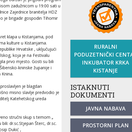
misom zadužnicom u 19:00 sati u
ednice Zajednice branitelja HDZ
io je brigadir gospodin Tihomir
sret klapa u Kistanjama, pod
oma kulture u Kistanjama.
RURALNI
epublike Hrvatske , uključujući
PODUZETNIČKI CENT
skog, koja je na Festivalu
la prvo mjesto. Gosti su bili
INKUBATOR KRKA
Šibensko-kninske županije i
KISTANJE
 Knina.
ISTAKNUTI
proslavljen je blagdan
dišno misno slavlje predvodio je
DOKUMENTI
oditelj Katehetskog ureda
JAVNA NABAVA
tveno stručni skup s temom „
ili: dr.sc.Stjepan Šterc, dr.sc.
PROSTORNI PLAN
osip Dukić ,