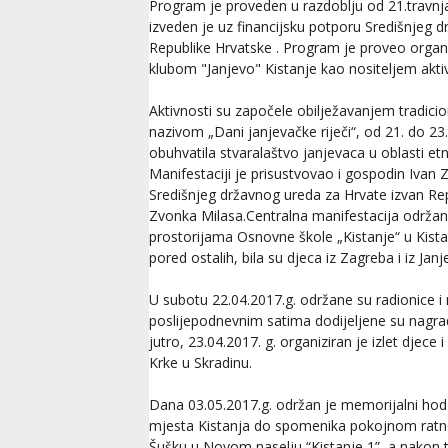
Program je proveden u razdoblju od 21.travnja
izveden je uz financijsku potporu Središnjeg 
Republike Hrvatske . Program je proveo orga
klubom "Janjevo" Kistanje kao nositeljem aktiv
Aktivnosti su započele obilježavanjem tradici
nazivom „Dani janjevačke riječi“, od 21. do 23.
obuhvatila stvaralaštvo janjevaca u oblasti etno
Manifestaciji je prisustvovao i gospodin Ivan 
Središnjeg državnog ureda za Hrvate izvan Re
Zvonka Milasa.Centralna manifestacija održana
prostorijama Osnovne škole „Kistanje“ u Kista
pored ostalih, bila su djeca iz Zagreba i iz Ja
U subotu 22.04.2017.g. održane su radionice i r
poslijepodnevnim satima dodijeljene su nagra
jutro, 23.04.2017. g. organiziran je izlet djece
Krke u Skradinu.
Dana 03.05.2017.g. održan je memorijalni hod 
mjesta Kistanja do spomenika pokojnom ratn
Šušku u Novom naselju “Kistanje 1”, a nakon 