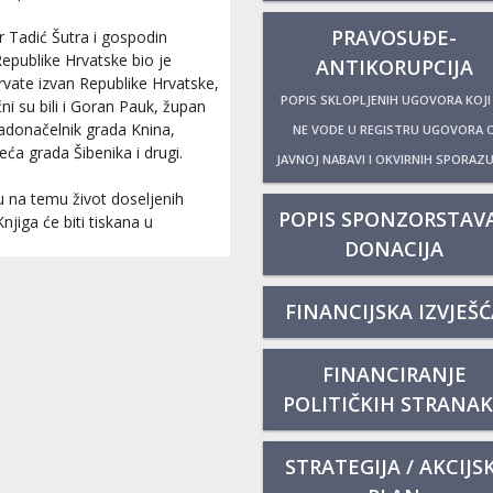
PRAVOSUĐE-
 Tadić Šutra i gospodin
Republike Hrvatske bio je
ANTIKORUPCIJA
rvate izvan Republike Hrvatske,
POPIS SKLOPLJENIH UGOVORA KOJI
i su bili i Goran Pauk, župan
radonačelnik grada Knina,
NE VODE U REGISTRU UGOVORA 
ća grada Šibenika i drugi.
JAVNOJ NABAVI I OKVIRNIH SPORAZ
gu na temu život doseljenih
POPIS SPONZORSTAVA
jiga će biti tiskana u
DONACIJA
FINANCIJSKA IZVJEŠĆ
FINANCIRANJE
POLITIČKIH STRANA
STRATEGIJA / AKCIJSK