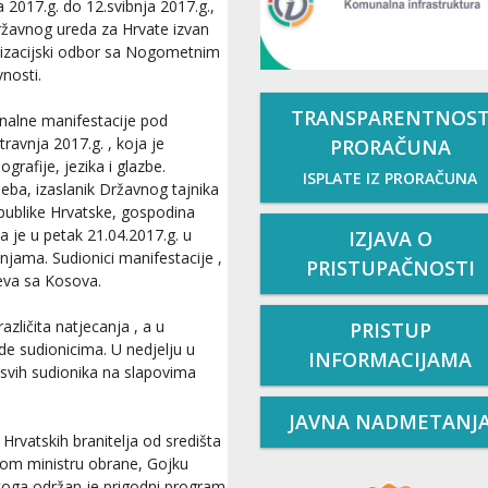
 2017.g. do 12.svibnja 2017.g.,
državnog ureda za Hrvate izvan
nizacijski odbor sa Nogometnim
nosti.
TRANSPARENTNOS
onalne manifestacije pod
travnja 2017.g. , koja je
PRORAČUNA
grafije, jezika i glazbe.
ISPLATE IZ PRORAČUNA
Zeba, izaslanik Državnog tajnika
publike Hrvatske, gospodina
 je u petak 21.04.2017.g. u
IZJAVA O
njama. Sudionici manifestacije ,
PRISTUPAČNOSTI
njeva sa Kosova.
azličita natjecanja , a u
PRISTUP
de sudionicima. U nedjelju u
INFORMACIJAMA
 i svih sudionika na slapovima
JAVNA NADMETANJ
Hrvatskih branitelja od središta
om ministru obrane, Gojku
toga održan je prigodni program