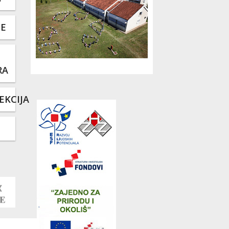
TE
RA
EKCIJA