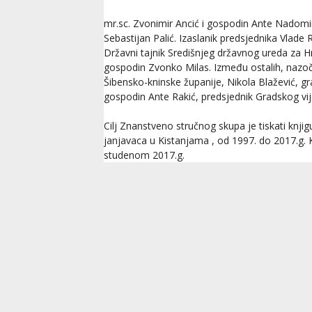
mr.sc. Zvonimir Ancić i gospodin Ante Nadomir
Sebastijan Palić. Izaslanik predsjednika Vlade 
Državni tajnik Središnjeg državnog ureda za H
gospodin Zvonko Milas. Između ostalih, nazočn
Šibensko-kninske županije, Nikola Blažević, g
gospodin Ante Rakić, predsjednik Gradskog vije
Cilj Znanstveno stručnog skupa je tiskati knji
janjavaca u Kistanjama , od 1997. do 2017.g. Kn
studenom 2017.g.