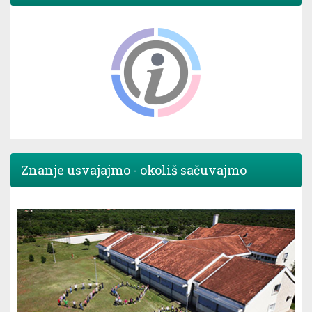
Znanje usvajajmo - okoliš sačuvajmo