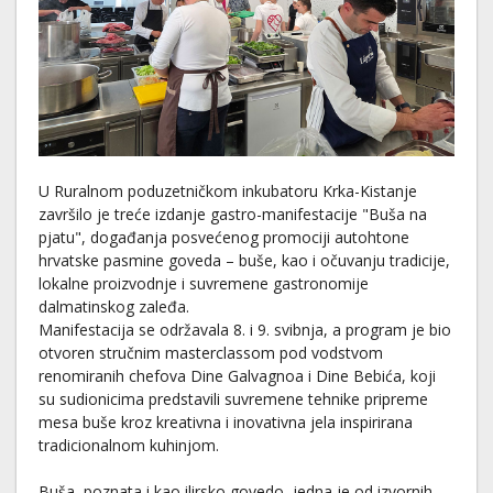
U Ruralnom poduzetničkom inkubatoru Krka-Kistanje
završilo je treće izdanje gastro-manifestacije "Buša na
pjatu", događanja posvećenog promociji autohtone
hrvatske pasmine goveda – buše, kao i očuvanju tradicije,
lokalne proizvodnje i suvremene gastronomije
dalmatinskog zaleđa.
Manifestacija se održavala 8. i 9. svibnja, a program je bio
otvoren stručnim masterclassom pod vodstvom
renomiranih chefova Dine Galvagnoa i Dine Bebića, koji
su sudionicima predstavili suvremene tehnike pripreme
mesa buše kroz kreativna i inovativna jela inspirirana
tradicionalnom kuhinjom.
Buša, poznata i kao ilirsko govedo, jedna je od izvornih