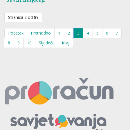
Stranica 3 od 89
Početak
Prethodno
1
2
3
4
5
6
7
8
9
10
Sljedeće
Kraj