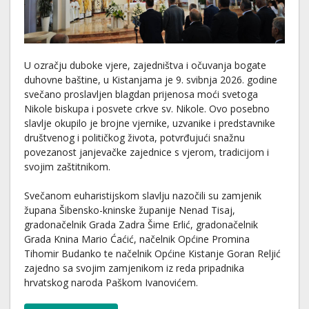
U ozračju duboke vjere, zajedništva i očuvanja bogate
duhovne baštine, u Kistanjama je 9. svibnja 2026. godine
svečano proslavljen blagdan prijenosa moći svetoga
Nikole biskupa i posvete crkve sv. Nikole. Ovo posebno
slavlje okupilo je brojne vjernike, uzvanike i predstavnike
društvenog i političkog života, potvrđujući snažnu
povezanost janjevačke zajednice s vjerom, tradicijom i
svojim zaštitnikom.
Svečanom euharistijskom slavlju nazočili su zamjenik
župana Šibensko-kninske županije Nenad Tisaj,
gradonačelnik Grada Zadra Šime Erlić, gradonačelnik
Grada Knina Mario Ćaćić, načelnik Općine Promina
Tihomir Budanko te načelnik Općine Kistanje Goran Reljić
zajedno sa svojim zamjenikom iz reda pripadnika
hrvatskog naroda Paškom Ivanovićem.