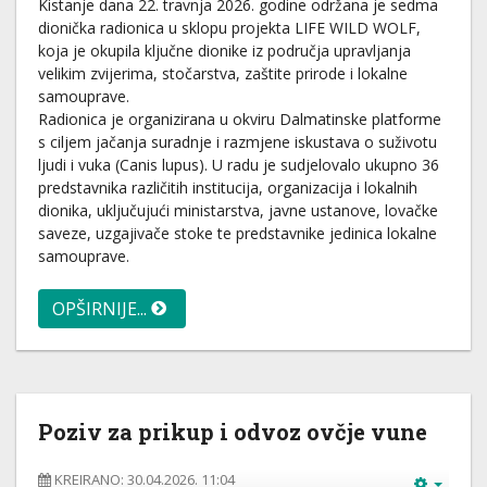
Kistanje dana 22. travnja 2026. godine održana je sedma
dionička radionica u sklopu projekta LIFE WILD WOLF,
koja je okupila ključne dionike iz područja upravljanja
velikim zvijerima, stočarstva, zaštite prirode i lokalne
samouprave.
Radionica je organizirana u okviru Dalmatinske platforme
s ciljem jačanja suradnje i razmjene iskustava o suživotu
ljudi i vuka (Canis lupus). U radu je sudjelovalo ukupno 36
predstavnika različitih institucija, organizacija i lokalnih
dionika, uključujući ministarstva, javne ustanove, lovačke
saveze, uzgajivače stoke te predstavnike jedinica lokalne
samouprave.
OPŠIRNIJE...
Poziv za prikup i odvoz ovčje vune
KREIRANO: 30.04.2026. 11:04