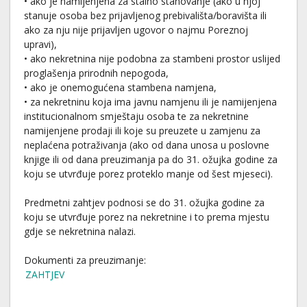
• ako je namijenjena za stalno stanovanje (ako u njoj
stanuje osoba bez prijavljenog prebivališta/boravišta ili
ako za nju nije prijavljen ugovor o najmu Poreznoj
upravi),
• ako nekretnina nije podobna za stambeni prostor uslijed
proglašenja prirodnih nepogoda,
• ako je onemogućena stambena namjena,
• za nekretninu koja ima javnu namjenu ili je namijenjena
institucionalnom smještaju osoba te za nekretnine
namijenjene prodaji ili koje su preuzete u zamjenu za
neplaćena potraživanja (ako od dana unosa u poslovne
knjige ili od dana preuzimanja pa do 31. ožujka godine za
koju se utvrđuje porez proteklo manje od šest mjeseci).
Predmetni zahtjev podnosi se do 31. ožujka godine za
koju se utvrđuje porez na nekretnine i to prema mjestu
gdje se nekretnina nalazi.
Dokumenti za preuzimanje:
ZAHTJEV