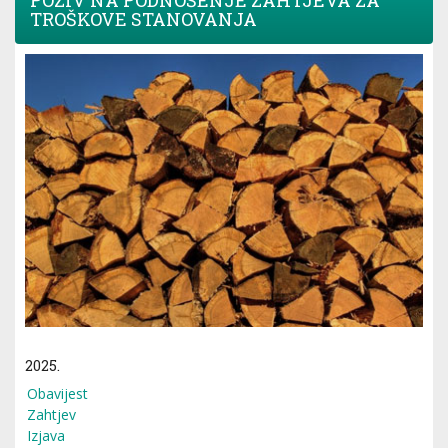
POZIV NA PODNOŠENJE ZAHTJEVA ZA
TROŠKOVE STANOVANJA
2025.
Obavijest
Zahtjev
Izjava