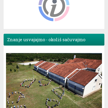
Znanje usvajajmo - okoliš sačuvajmo